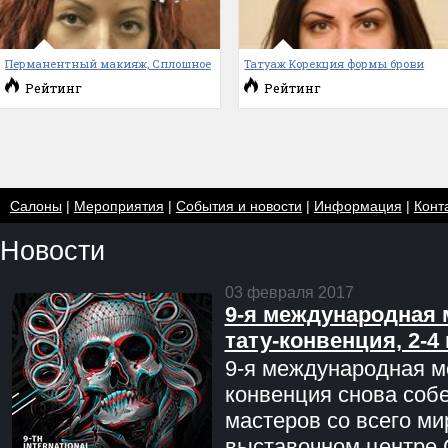
Перманентный макияж, Сплошное
Татуаж Корекция формы брови
Рейтинг
Рейтинг
Салоны
|
Мероприятия
|
События и новости
|
Информация
|
Конт
Новости
03 февраля 2017
9-я международная 
тату-конвенция, 2-4
9-я международная мо
конвенция снова соб
мастеров со всего ми
выставочном центре 