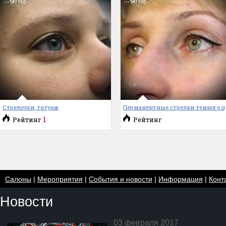
Стрелочки, татуаж
Перманентные стрелки темного ц
1
Рейтинг
Рейтинг
Салоны
|
Мероприятия
|
События и новости
|
Информация
|
Конт
Новости
03 февраля 2017