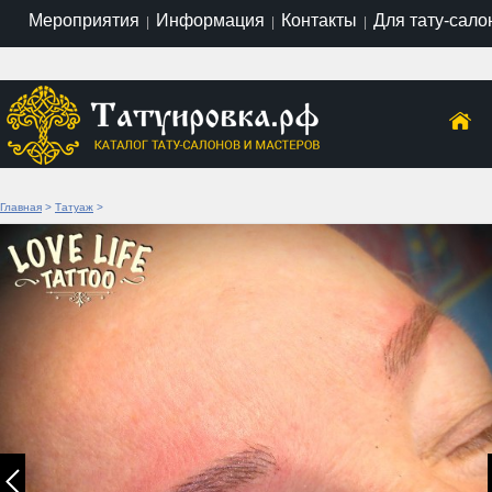
Мероприятия
Информация
Контакты
Для тату-сало
|
|
|
Главная
>
Татуаж
>