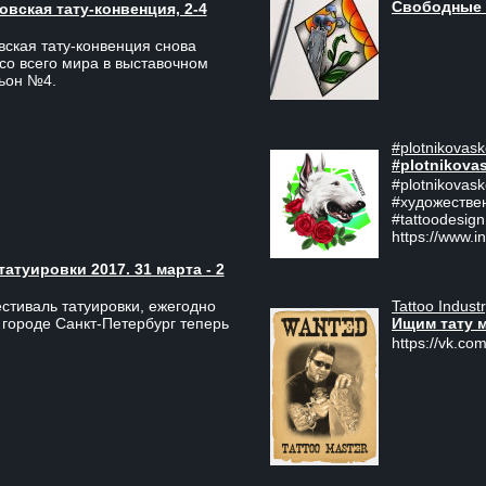
Свободные 
вская тату-конвенция, 2-4
ская тату-конвенция снова
со всего мира в выставочном
льон №4.
#plotnikovask
#plotnikova
#plotnikovas
#художестве
#tattoodesign
https://www.i
туировки 2017. 31 марта - 2
Tattoo Indust
тиваль татуировки, ежегодно
Ищим тату 
 городе Санкт-Петербург теперь
https://vk.com