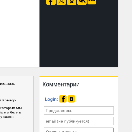
Комментарии
траницы.
Login:
в Крыму».
и которых мы
те в Ялту и
ту салон