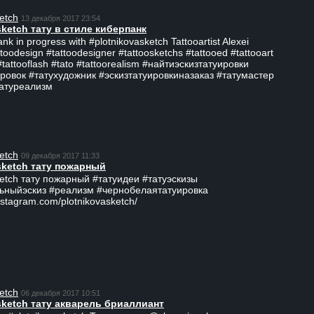
etch
13 декабря 2017 23:54
sketch тату в стиле киберпанк
ank in progress with #plotnikovasketch Tattooartist Alexei
ttoodesign #tattoodesigner #tattoosketchs #tattooed #tattooart
#tattooflash #tato #tattoorealism #найтиэскизтатуировки
ровок #татухудожник #эскизтатуировкиназаказ #татумастер
татуреализм
etch
09 декабря 2017 11:33
sketch тату пожарный
ketch тату пожарный #татуидеи #татуэскизы
ьныйэскиз #реализм #чернобелаятатуировка
nstagram.com/plotnikovasketch/
etch
06 декабря 2017 10:51
sketch тату акварель бриаллиант