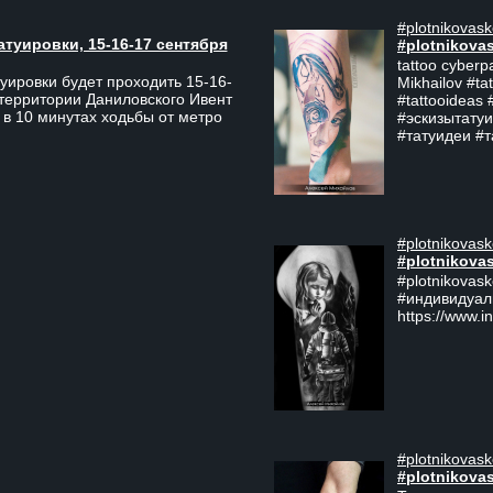
#plotnikovask
атуировки, 15-16-17 сентября
#plotnikova
tattoo cyberp
уировки будет проходить 15-16-
Mikhailov #ta
 территории Даниловского Ивент
#tattooideas 
 в 10 минутах ходьбы от метро
#эскизытатуи
#татуидеи #
#plotnikovask
#plotnikova
#plotnikovas
#индивидуал
https://www.i
#plotnikovask
#plotnikova