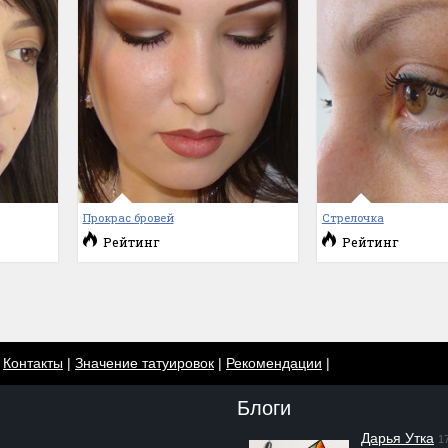
Прокрас бровей
Стрелочка
Рейтинг
Рейтинг
|
Контакты
|
Значение татуировок
|
Рекомендации
|
Блоги
Дарья Утка
1