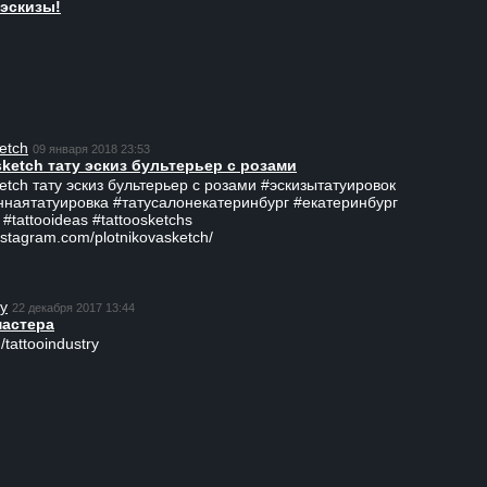
эскизы!
etch
09 января 2018 23:53
sketch тату эскиз бультерьер с розами
ketch тату эскиз бультерьер с розами #эскизытатуировок
ннаятатуировка #татусалонекатеринбург #екатеринбург
 #tattooideas #tattoosketchs
nstagram.com/plotnikovasketch/
ry
22 декабря 2017 13:44
мастера
/tattooindustry