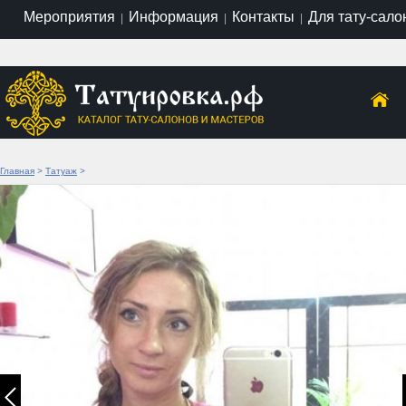
Мероприятия
Информация
Контакты
Для тату-сало
|
|
|
Главная
>
Татуаж
>