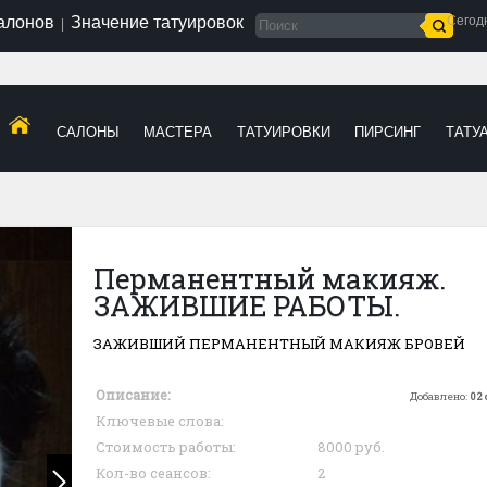
салонов
Значение татуировок
Сегод
|
САЛОНЫ
МАСТЕРА
ТАТУИРОВКИ
ПИРСИНГ
ТАТУ
Перманентный макияж.
ЗАЖИВШИЕ РАБОТЫ.
ЗАЖИВШИЙ ПЕРМАНЕНТНЫЙ МАКИЯЖ БРОВЕЙ
Описание:
Добавлено:
02 
Ключевые слова:
Стоимость работы:
8000 руб.
Кол-во сеансов:
2