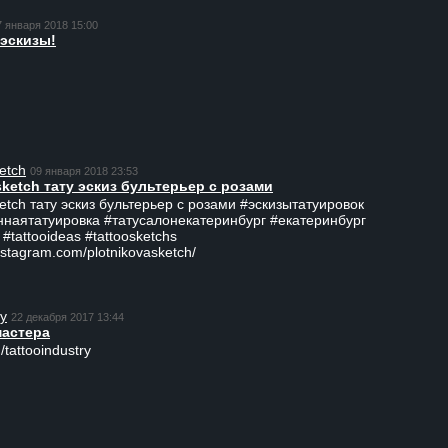
7 января 2018 15:00
эскизы!
etch
09 января 2018 23:53
sketch тату эскиз бультерьер с розами
ketch тату эскиз бультерьер с розами #эскизытатуировок
ннаятатуировка #татусалонекатеринбург #екатеринбург
 #tattooideas #tattoosketchs
nstagram.com/plotnikovasketch/
ry
22 декабря 2017 13:44
мастера
/tattooindustry