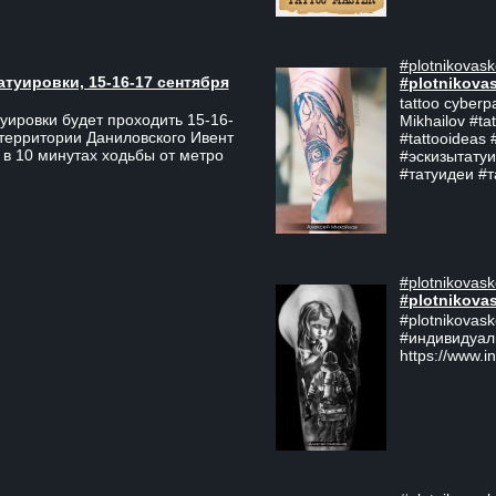
#plotnikovask
атуировки, 15-16-17 сентября
#plotnikova
tattoo cyberp
уировки будет проходить 15-16-
Mikhailov #ta
 территории Даниловского Ивент
#tattooideas 
 в 10 минутах ходьбы от метро
#эскизытатуи
#татуидеи #
#plotnikovask
#plotnikova
#plotnikovas
#индивидуал
https://www.i