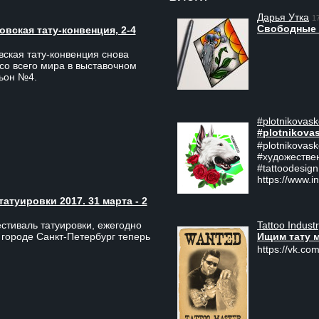
Дарья Утка
1
Свободные 
вская тату-конвенция, 2-4
ская тату-конвенция снова
со всего мира в выставочном
льон №4.
#plotnikovask
#plotnikova
#plotnikovas
#художестве
#tattoodesign
https://www.i
туировки 2017. 31 марта - 2
Tattoo Indust
тиваль татуировки, ежегодно
Ищим тату 
 городе Санкт-Петербург теперь
https://vk.com