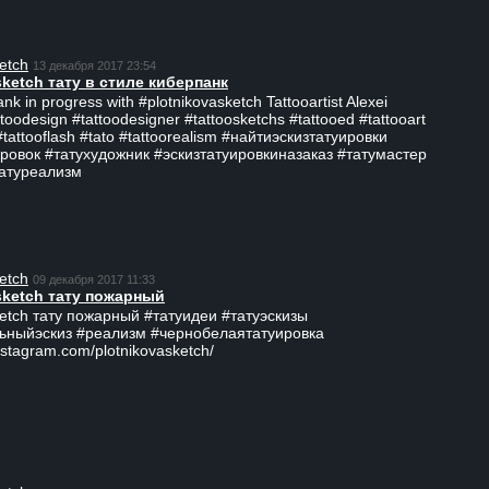
etch
13 декабря 2017 23:54
sketch тату в стиле киберпанк
ank in progress with #plotnikovasketch Tattooartist Alexei
ttoodesign #tattoodesigner #tattoosketchs #tattooed #tattooart
#tattooflash #tato #tattoorealism #найтиэскизтатуировки
ровок #татухудожник #эскизтатуировкиназаказ #татумастер
татуреализм
etch
09 декабря 2017 11:33
sketch тату пожарный
ketch тату пожарный #татуидеи #татуэскизы
ьныйэскиз #реализм #чернобелаятатуировка
nstagram.com/plotnikovasketch/