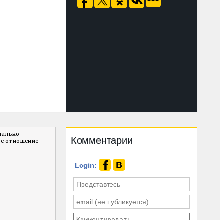
мально
Комментарии
ое отношение
Login: