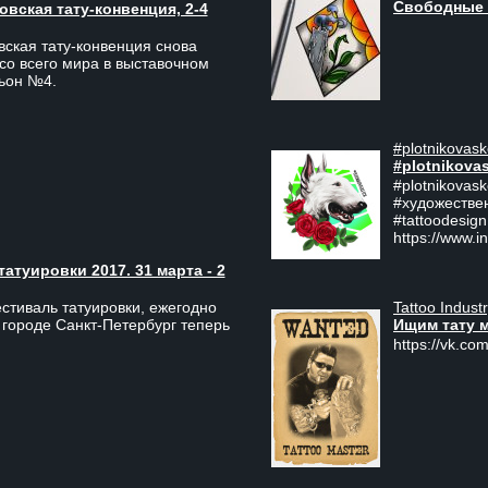
Свободные 
вская тату-конвенция, 2-4
ская тату-конвенция снова
со всего мира в выставочном
льон №4.
#plotnikovask
#plotnikova
#plotnikovas
#художестве
#tattoodesign
https://www.i
туировки 2017. 31 марта - 2
Tattoo Indust
тиваль татуировки, ежегодно
Ищим тату 
 городе Санкт-Петербург теперь
https://vk.com