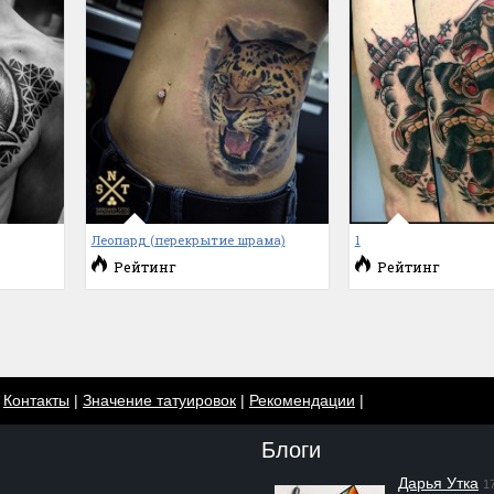
Леопард (перекрытие шрама)
1
Рейтинг
Рейтинг
|
Контакты
|
Значение татуировок
|
Рекомендации
|
Блоги
Дарья Утка
1