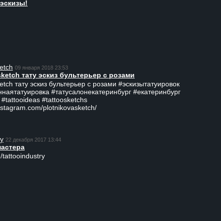
эскизы!
etch
09 января 2018 23:53
sketch тату эскиз бультерьер с розами
ketch тату эскиз бультерьер с розами #эскизытатуировок
ннаятатуировка #татусалонекатеринбург #екатеринбург
 #tattooideas #tattoosketchs
nstagram.com/plotnikovasketch/
ry
22 декабря 2017 13:44
мастера
/tattooindustry