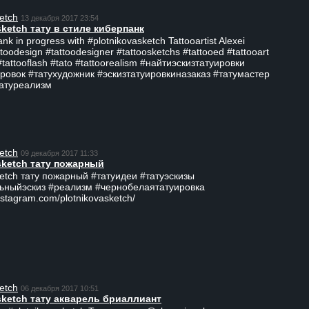
etch
13 декабря 2017 23:54
sketch тату в стиле киберпанк
ank in progress with #plotnikovasketch Tattooartist Alexei
ttoodesign #tattoodesigner #tattoosketchs #tattooed #tattooart
#tattooflash #tato #tattoorealism #найтиэскизтатуировки
ровок #татухудожник #эскизтатуировкиназаказ #татумастер
татуреализм
etch
09 декабря 2017 11:33
sketch тату пожарный
ketch тату пожарный #татуидеи #татуэскизы
ьныйэскиз #реализм #чернобелаятатуировка
nstagram.com/plotnikovasketch/
etch
06 декабря 2017 10:51
sketch тату акварель бриаллиант