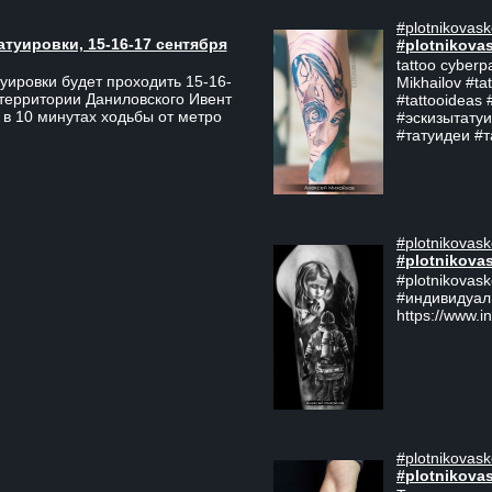
#plotnikovask
атуировки, 15-16-17 сентября
#plotnikova
tattoo cyberp
уировки будет проходить 15-16-
Mikhailov #ta
 территории Даниловского Ивент
#tattooideas 
 в 10 минутах ходьбы от метро
#эскизытатуи
#татуидеи #
#plotnikovask
#plotnikova
#plotnikovas
#индивидуал
https://www.i
#plotnikovask
#plotnikova