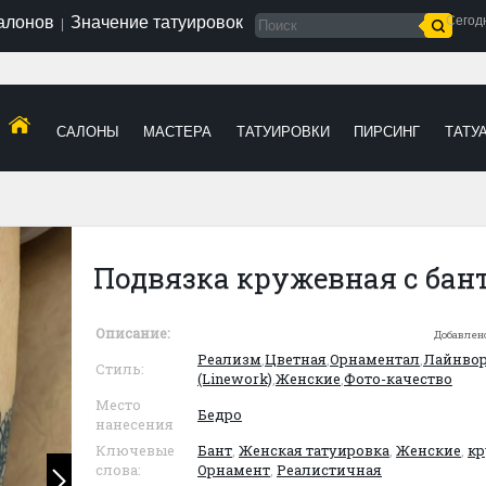
салонов
Значение татуировок
Сегод
|
САЛОНЫ
МАСТЕРА
ТАТУИРОВКИ
ПИРСИНГ
ТАТУ
Подвязка кружевная с бан
Описание:
Добавлен
Реализм
,
Цветная
,
Орнаментал
,
Лайнво
Стиль:
(Linework)
,
Женские
,
Фото-качество
Место
Бедро
нанесения
Ключевые
Бант
,
Женская татуировка
,
Женские
,
кр
слова:
Орнамент
,
Реалистичная