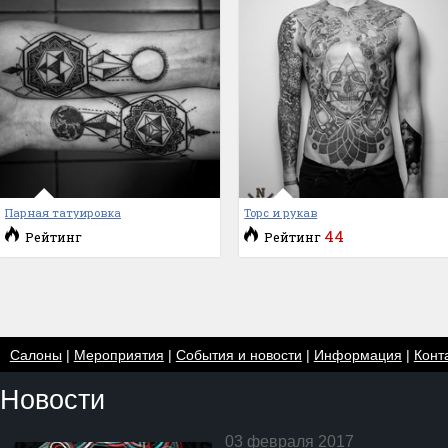
Парная татуировка
Торс и рукав
44
Рейтинг
Рейтинг
Салоны
|
Мероприятия
|
События и новости
|
Информация
|
Конт
Новости
03 февраля 2017