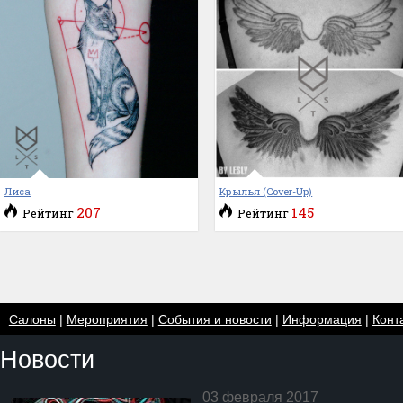
Лиса
Крылья (Cover-Up)
207
145
Рейтинг
Рейтинг
Салоны
|
Мероприятия
|
События и новости
|
Информация
|
Конт
Новости
03 февраля 2017