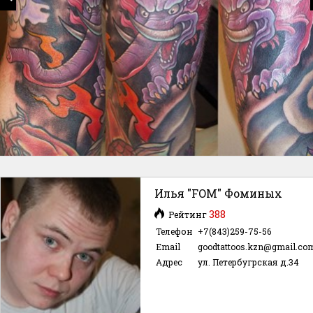
Илья "FOM" Фоминых
388
Рейтинг
Телефон
+7(843)259-75-56
Email
goodtattoos.kzn@gmail.co
Адрес
ул. Петербугрская д.34