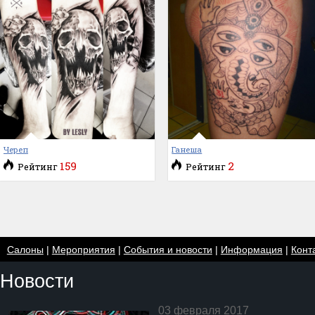
Череп
Ганеша
159
2
Рейтинг
Рейтинг
Салоны
|
Мероприятия
|
События и новости
|
Информация
|
Конт
Новости
03 февраля 2017