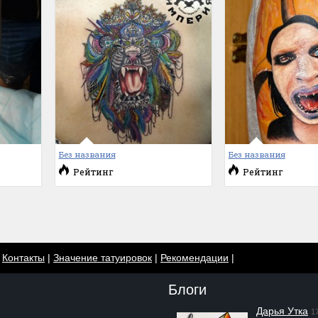
Без названия
Без названия
Рейтинг
Рейтинг
|
Контакты
|
Значение татуировок
|
Рекомендации
|
Блоги
Дарья Утка
1