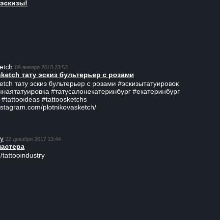
эскизы!
etch
09 января 2018 23:53
sketch тату эскиз бультерьер с розами
ketch тату эскиз бультерьер с розами #эскизытатуировок
ннаятатуировка #татусалонекатеринбург #екатеринбург
 #tattooideas #tattoosketchs
nstagram.com/plotnikovasketch/
ry
22 декабря 2017 13:44
мастера
/tattooindustry