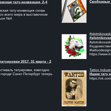
Свободные 
вская тату-конвенция, 2-4
ская тату-конвенция снова
со всего мира в выставочном
льон №4.
#plotnikovask
#plotnikova
#plotnikovas
#художестве
#tattoodesign
https://www.i
туировки 2017. 31 марта - 2
Tattoo Indust
тиваль татуировки, ежегодно
Ищим тату 
 городе Санкт-Петербург теперь
https://vk.com