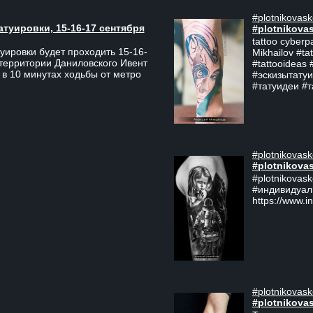
#plotnikovask
атуировки, 15-16-17 сентября
#plotnikova
tattoo cyberp
уировки будет проходить 15-16-
Mikhailov #ta
 территории Даниловского Ивент
#tattooideas 
 в 10 минутах ходьбы от метро
#эскизытатуи
#татуидеи #
#plotnikovask
#plotnikova
#plotnikovas
#индивидуал
https://www.i
#plotnikovask
#plotnikova