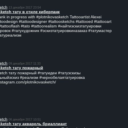
etch
13 декабря 2017 23:54
sketch тату в стиле киберпанк
ank in progress with #plotnikovasketch Tattooartist Alexei
ttoodesign #tattoodesigner #tattoosketchs #tattooed #tattooart
#tattooflash #tato #tattoorealism #найтиэскизтатуировки
ровок #татухудожник #эскизтатуировкиназаказ #татумастер
татуреализм
etch
09 декабря 2017 11:33
sketch тату пожарный
ketch тату пожарный #татуидеи #татуэскизы
ьныйэскиз #реализм #чернобелаятатуировка
nstagram.com/plotnikovasketch/
etch
06 декабря 2017 10:51
sketch тату акварель бриаллиант