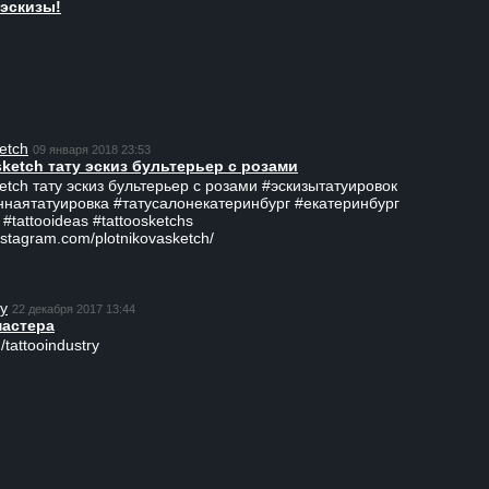
эскизы!
etch
09 января 2018 23:53
sketch тату эскиз бультерьер с розами
ketch тату эскиз бультерьер с розами #эскизытатуировок
ннаятатуировка #татусалонекатеринбург #екатеринбург
 #tattooideas #tattoosketchs
nstagram.com/plotnikovasketch/
ry
22 декабря 2017 13:44
мастера
/tattooindustry