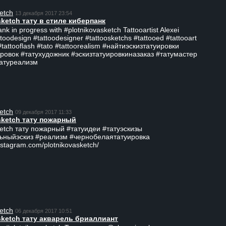
etch
13 декабря 2017 23:54
sketch тату в стиле киберпанк
ank in progress with #plotnikovasketch Tattooartist Alexei
ttoodesign #tattoodesigner #tattoosketchs #tattooed #tattooart
#tattooflash #tato #tattoorealism #найтиэскизтатуировки
ровок #татухудожник #эскизтатуировкиназаказ #татумастер
татуреализм
etch
09 декабря 2017 11:33
sketch тату пожарный
ketch тату пожарный #татуидеи #татуэскизы
ьныйэскиз #реализм #чернобелаятатуировка
nstagram.com/plotnikovasketch/
etch
06 декабря 2017 10:51
sketch тату акварель бриаллиант