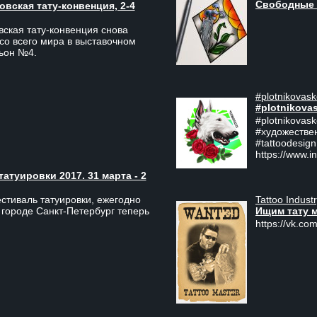
Свободные 
вская тату-конвенция, 2-4
ская тату-конвенция снова
со всего мира в выставочном
льон №4.
#plotnikovask
#plotnikova
#plotnikovas
#художестве
#tattoodesign
https://www.i
туировки 2017. 31 марта - 2
Tattoo Indust
тиваль татуировки, ежегодно
Ищим тату 
 городе Санкт-Петербург теперь
https://vk.com