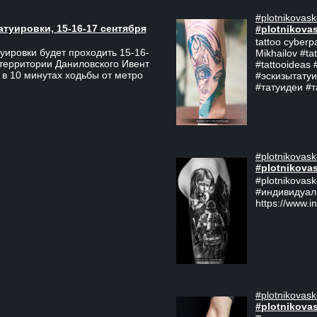
#plotnikovask
атуировки, 15-16-17 сентября
#plotnikova
tattoo cyberp
уировки будет проходить 15-16-
Mikhailov #ta
 территории Даниловского Ивент
#tattooideas 
 в 10 минутах ходьбы от метро
#эскизытатуи
#татуидеи #
#plotnikovask
#plotnikova
#plotnikovas
#индивидуал
https://www.i
#plotnikovask
#plotnikova