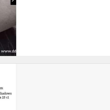
om
Shadows
 25 с1