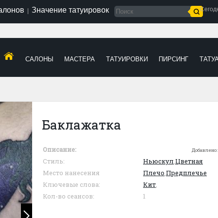
салонов
Значение татуировок
Сегод
|
САЛОНЫ
МАСТЕРА
ТАТУИРОВКИ
ПИРСИНГ
ТАТУ
Баклажатка
Описание:
Добавлено
Стиль:
Ньюскул
,
Цветная
Место нанесения
Плечо
,
Предплечье
Ключевые слова:
Кит
,
Кол-во сеансов:
1