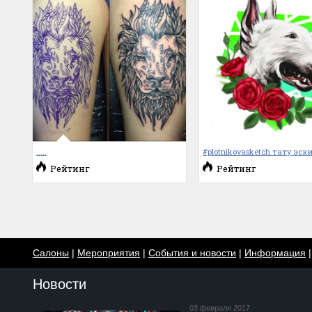
.....
#plotnikovasketch тату эски
Рейтинг
Рейтинг
Салоны
|
Мероприятия
|
События и новости
|
Информация
Новости
03 февраля 2017