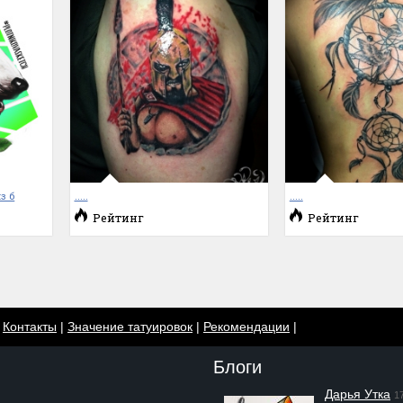
з б
.....
.....
Рейтинг
Рейтинг
|
Контакты
|
Значение татуировок
|
Рекомендации
|
Блоги
Дарья Утка
1