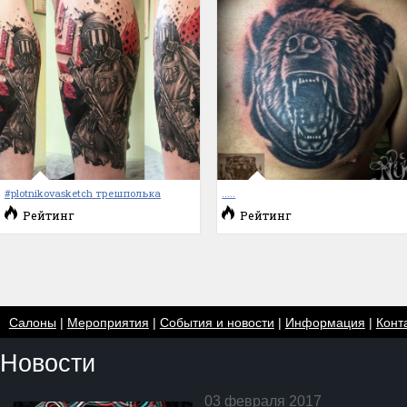
#plotnikovasketch трешполька
.....
Рейтинг
Рейтинг
Салоны
|
Мероприятия
|
События и новости
|
Информация
|
Конт
Новости
03 февраля 2017