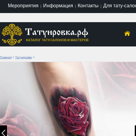
Мероприятия
Информация
Контакты
Для тату-сало
|
|
|
Главная
>
Татуировки
>