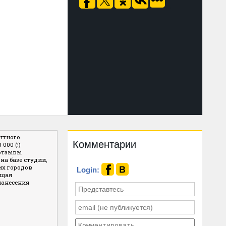
нтного
Комментарии
000 (!)
 отзывы
на базе студии,
их городов
Login:
ющая
нанесения