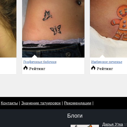
Графичные бабочки
Имбирное печенье
Рейтинг
Рейтинг
|
Контакты
|
Значение татуировок
|
Рекомендации
|
Блоги
Дарья Утка
1