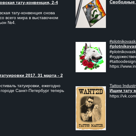
Свободные 
вская тату-конвенция, 2-4
ская тату-конвенция снова
со всего мира в выставочном
льон №4.
#plotnikovask
#plotnikova
#plotnikovas
#художестве
#tattoodesign
https://www.i
туировки 2017. 31 марта - 2
Tattoo Indust
тиваль татуировки, ежегодно
Ищим тату 
 городе Санкт-Петербург теперь
https://vk.com