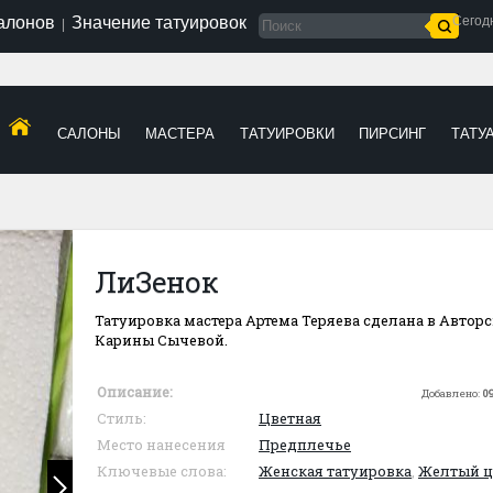
салонов
Значение татуировок
Сегод
|
САЛОНЫ
МАСТЕРА
ТАТУИРОВКИ
ПИРСИНГ
ТАТУ
ЛиЗенок
Татуировка мастера Артема Теряева сделана в Автор
Карины Сычевой.
Описание:
Добавлено:
09
Стиль:
Цветная
Место нанесения
Предплечье
Ключевые слова:
Женская татуировка
,
Желтый ц