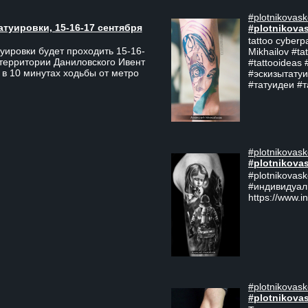
#plotnikovask
атуировки, 15-16-17 сентября
#plotnikova
tattoo cyberp
уировки будет проходить 15-16-
Mikhailov #ta
 территории Даниловского Ивент
#tattooideas 
 в 10 минутах ходьбы от метро
#эскизытатуи
#татуидеи #
#plotnikovask
#plotnikova
#plotnikovas
#индивидуал
https://www.i
#plotnikovask
#plotnikova