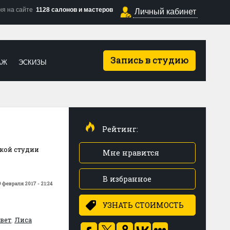
ня на сайте
1128 салонов и мастеров
Личный кабинет
Запись в студию
АЖ
ЭСКИЗЫ
Рейтинг:
ской студии
Мне нравится
В избранное
 февраля 2017 - 21:24
УЗНАТЬ СТОИМОСТЬ
вет
,
Лиса