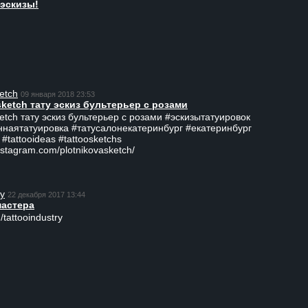
эскизы!
etch
09 января 2018 23:53
sketch тату эскиз бультерьер с розами
ketch тату эскиз бультерьер с розами #эскизытатуировок
ннаятатуировка #татусалонекатеринбург #екатеринбург
 #tattooideas #tattoosketchs
nstagram.com/plotnikovasketch/
ry
22 декабря 2017 13:44
мастера
/tattooindustry