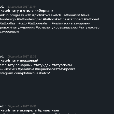
etch
13 декабря 2017 23:54
sketch тату в стиле киберпанк
ank in progress with #plotnikovasketch Tattooartist Alexei
ttoodesign #tattoodesigner #tattoosketchs #tattooed #tattooart
#tattooflash #tato #tattoorealism #найтиэскизтатуировки
ровок #татухудожник #эскизтатуировкиназаказ #татумастер
татуреализм
etch
09 декабря 2017 11:33
sketch тату пожарный
ketch тату пожарный #татуидеи #татуэскизы
ьныйэскиз #реализм #чернобелаятатуировка
nstagram.com/plotnikovasketch/
etch
06 декабря 2017 10:51
sketch тату акварель бриаллиант