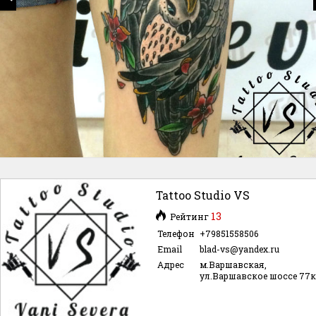
Tattoo Studio VS
13
Рейтинг
Телефон
+79851558506
Email
blad-vs@yandex.ru
Адрес
м.Варшавская,
ул.Варшавское шоссе 77к