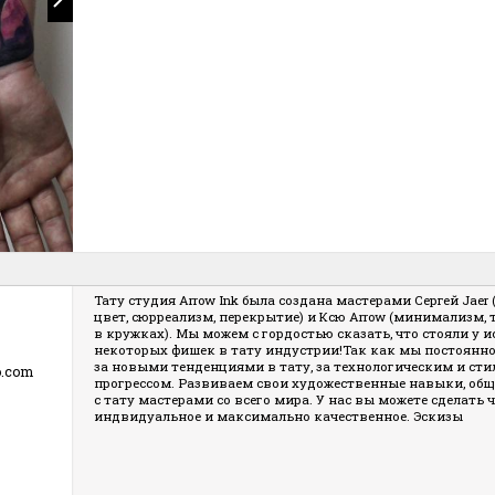
Тату студия Arrow Ink была создана мастерами Сергей Jaer 
цвет, сюрреализм, перекрытие) и Ксю Arrow (минимализм, 
в кружках). Мы можем с гордостью сказать, что стояли у 
некоторых фишек в тату индустрии!Так как мы постоянн
за новыми тенденциями в тату, за технологическим и ст
o.com
прогрессом. Развиваем свои художественные навыки, общ
с тату мастерами со всего мира. У нас вы можете сделать
ч
индвидуальное и максимально качественное. Эскизы