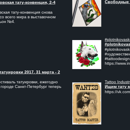
Свободные 
вская тату-конвенция, 2-4
ская тату-конвенция снова
со всего мира в выставочном
льон №4.
#plotnikovask
#plotnikova
#plotnikovas
#художестве
#tattoodesign
https://www.i
туировки 2017. 31 марта - 2
Tattoo Indust
тиваль татуировки, ежегодно
Ищим тату 
 городе Санкт-Петербург теперь
https://vk.com