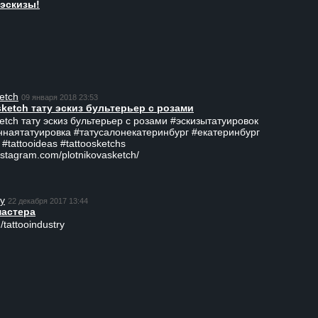
эскизы!
etch
09 января 2018 23:53
sketch тату эскиз бультерьер с розами
ketch тату эскиз бультерьер с розами #эскизытатуировок
ннаятатуировка #татусалонекатеринбург #екатеринбург
 #tattooideas #tattoosketchs
nstagram.com/plotnikovasketch/
ry
22 декабря 2017 13:44
мастера
/tattooindustry