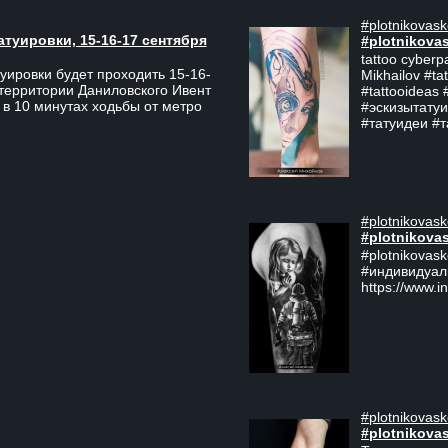
#plotnikovask
атуировки, 15-16-17 сентября
#plotnikova
tattoo cyberp
уировки будет проходить 15-16-
Mikhailov #ta
 территории Даниловского Ивент
#tattooideas 
 в 10 минутах ходьбы от метро
#эскизытатуи
#татуидеи #
#plotnikovask
#plotnikova
#plotnikovas
#индивидуал
https://www.i
#plotnikovask
#plotnikova