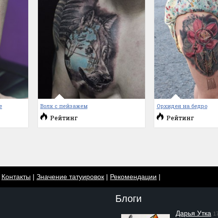
е
Волк с пейзажем
Орхидея на бедро
Рейтинг
Рейтинг
|
Контакты
|
Значение татуировок
|
Рекомендации
|
Блоги
Дарья Утка
1