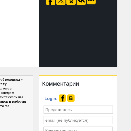
(чб реализм +
Комментарии
тату
истоков
о следим
илистическим
Login:
аясь и работая
то-то