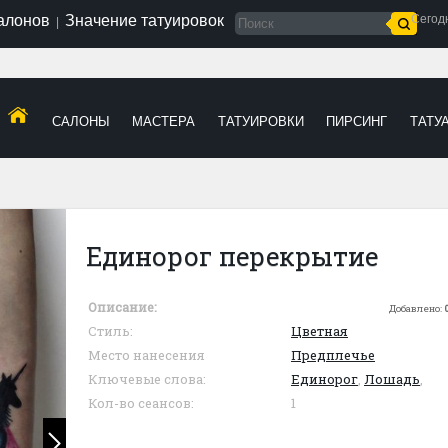
салонов
Значение татуировок
Сегод
|
САЛОНЫ
МАСТЕРА
ТАТУИРОВКИ
ПИРСИНГ
ТАТУ
Единорог перекрытие
Описание:
Добавлено:
Стиль:
Цветная
Место нанесения
Предплечье
Ключевые слова:
Единорог
,
Лошадь
,
Кол-во сеансов:
1