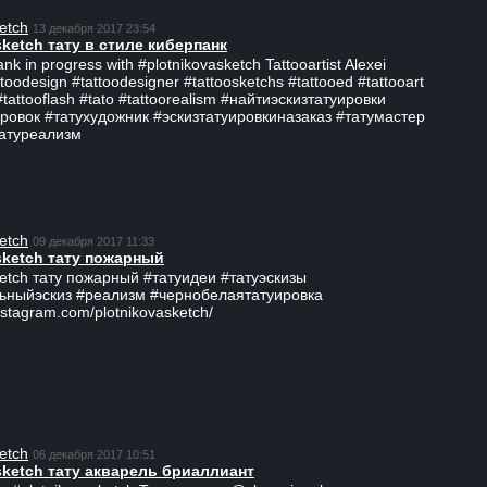
etch
13 декабря 2017 23:54
sketch тату в стиле киберпанк
ank in progress with #plotnikovasketch Tattooartist Alexei
ttoodesign #tattoodesigner #tattoosketchs #tattooed #tattooart
#tattooflash #tato #tattoorealism #найтиэскизтатуировки
ровок #татухудожник #эскизтатуировкиназаказ #татумастер
татуреализм
etch
09 декабря 2017 11:33
sketch тату пожарный
ketch тату пожарный #татуидеи #татуэскизы
ьныйэскиз #реализм #чернобелаятатуировка
nstagram.com/plotnikovasketch/
etch
06 декабря 2017 10:51
sketch тату акварель бриаллиант