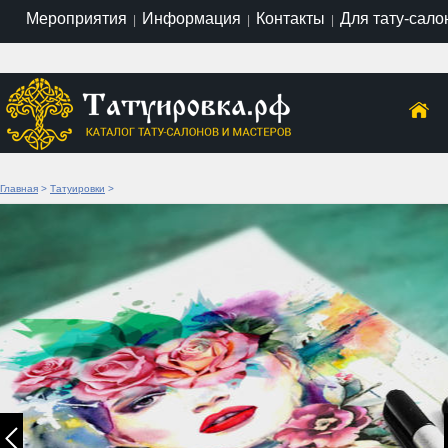
Мероприятия
Информация
Контакты
Для тату-сало
|
|
|
Главная
>
Татуировки
>