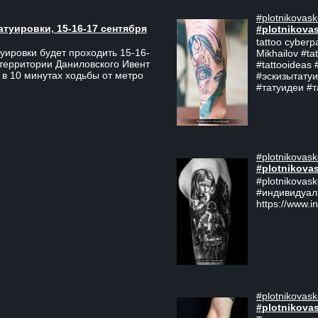
#plotnikovask
атуировки, 15-16-17 сентября
#plotnikova
tattoo cyberp
уировки будет проходить 15-16-
Mikhailov #ta
 территории Даниловского Ивент
#tattooideas 
 в 10 минутах ходьбы от метро
#эскизытатуи
#татуидеи #
#plotnikovask
#plotnikova
#plotnikovas
#индивидуал
https://www.i
#plotnikovask
#plotnikova