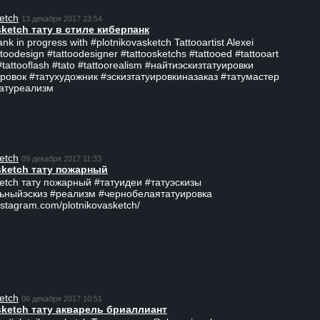
etch
13 декабря 2017 23:54
sketch тату в стиле киберпанк
ank in progress with #plotnikovasketch Tattooartist Alexei
ttoodesign #tattoodesigner #tattoosketchs #tattooed #tattooart
#tattooflash #tato #tattoorealism #найтиэскизтатуировки
ровок #татухудожник #эскизтатуировкиназаказ #татумастер
татуреализм
etch
09 декабря 2017 11:33
sketch тату пожарный
ketch тату пожарный #татуидеи #татуэскизы
ьныйэскиз #реализм #чернобелаятатуировка
nstagram.com/plotnikovasketch/
etch
06 декабря 2017 10:51
sketch тату акварель бриаллиант