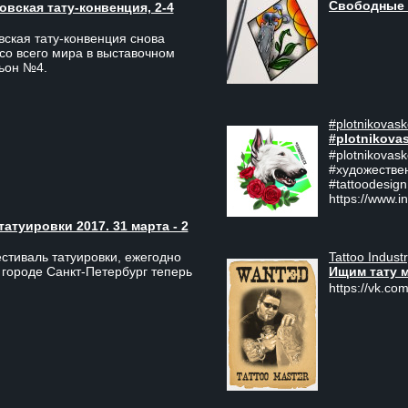
Свободные 
вская тату-конвенция, 2-4
ская тату-конвенция снова
со всего мира в выставочном
льон №4.
#plotnikovask
#plotnikova
#plotnikovas
#художестве
#tattoodesign
https://www.i
туировки 2017. 31 марта - 2
Tattoo Indust
тиваль татуировки, ежегодно
Ищим тату 
 городе Санкт-Петербург теперь
https://vk.com