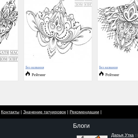
Без названия
Без названия
Рейтинг
Рейтинг
|
Контакты
|
Значение татуировок
|
Рекомендации
|
Блоги
Дарья Утка
1