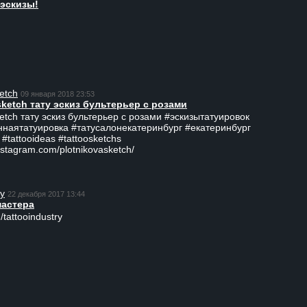
эскизы!
etch
09 января 2018 23:53
sketch тату эскиз бультерьер с розами
ketch тату эскиз бультерьер с розами #эскизытатуировок
ннаятатуировка #татусалонекатеринбург #екатеринбург
 #tattooideas #tattoosketchs
nstagram.com/plotnikovasketch/
ry
22 декабря 2017 13:44
мастера
/tattooindustry