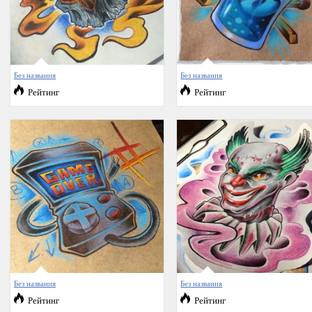
Без названия
Без названия
Рейтинг
Рейтинг
Без названия
Без названия
Рейтинг
Рейтинг