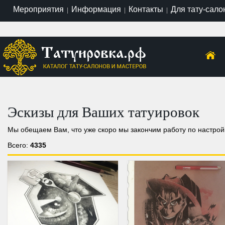
Мероприятия
Информация
Контакты
Для тату-сало
|
|
|
Эскизы для Ваших татуировок
Мы обещаем Вам, что уже скоро мы закончим работу по настройк
Всего:
4335