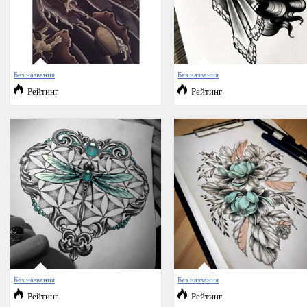
Без названия
Без названия
Рейтинг
Рейтинг
Без названия
Без названия
Рейтинг
Рейтинг