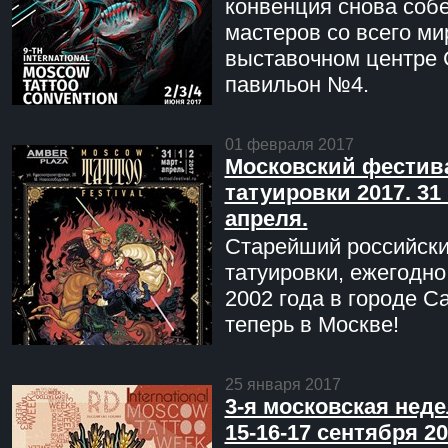
конвенция снова соб
мастеров со всего ми
выставочном центре 
павильон №4.
01 февраля 2017
Московский фестив
татуировки 2017. 31 
апреля.
Старейший российск
татуировки, ежегодн
2002 года в городе С
теперь в Москве!
25 января 2017
3-я московская неде
15-16-17 сентября 20