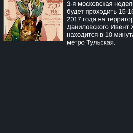
3-я московская недел
будет проходить 15-1
2017 года на террито
Даниловского Ивент 
находится в 10 минут
метро Тульская.