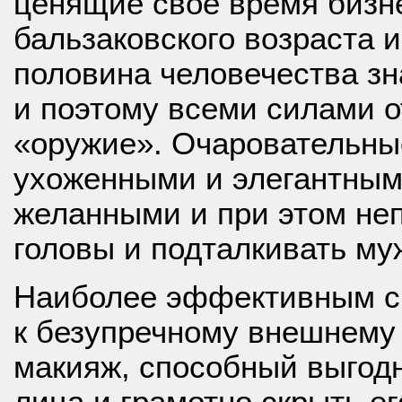
ценящие своё время
бизн
бальзаковского возраста 
половина человечества зна
и поэтому всеми силами о
«оружие». Очаровательны
ухоженными и элегантным
желанными и при этом не
головы и подталкивать му
Наиболее эффективным ср
к безупречному внешнему
макияж, способный выгодн
лица и грамотно скрыть е