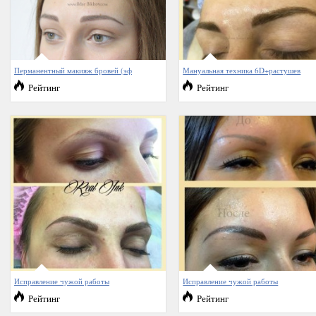
Перманентный макияж бровей (эф
Мануальная техника 6D+растушев
Рейтинг
Рейтинг
Исправление чужой работы
Исправление чужой работы
Рейтинг
Рейтинг