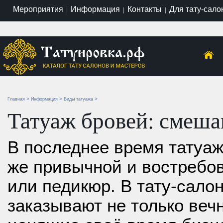
Мероприятия
Информация
Контакты
Для тату-сало
|
|
|
>
>
>
Главная
Информация
Виды татуажа
Татуаж бровей: смеша
В последнее время татуаж
же привычной и востребо
или педикюр.
В тату-сало
заказывают не только веч