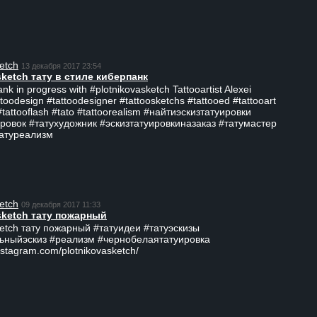
etch
13 декабря 2017 23:54
sketch тату в стиле киберпанк
ank in progress with #plotnikovasketch Tattooartist Alexei
ttoodesign #tattoodesigner #tattoosketchs #tattooed #tattooart
#tattooflash #tato #tattoorealism #найтиэскизтатуировки
ровок #татухудожник #эскизтатуировкиназаказ #татумастер
татуреализм
etch
09 декабря 2017 11:33
sketch тату пожарный
ketch тату пожарный #татуидеи #татуэскизы
ьныйэскиз #реализм #чернобелаятатуировка
nstagram.com/plotnikovasketch/