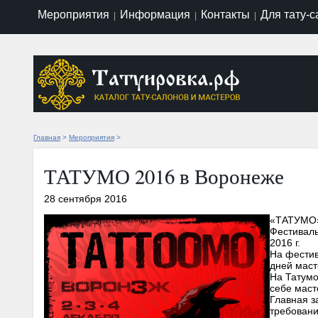
Мероприятия
Информация
Контакты
Для тату-
|
|
|
Главная
>
Мероприятия
>
ТАТУМО 2016 в Воронеже
28 сентября 2016
«ТАТУМО»
Фестиваль
2016 г.
На фести
дней маст
На Татумо
себе маст
Главная з
требовани