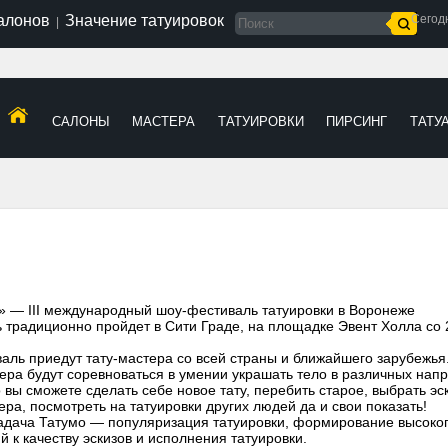
салонов
Значение татуировок
Сегод
|
САЛОНЫ
МАСТЕРА
ТАТУИРОВКИ
ПИРСИНГ
ТАТУ
 — III международный
шоу-фестиваль
татуировки в Воронеже
 традиционно пройдет в Сити Граде, на площадке Эвент Холла со 
валь приедут
тату-мастера
со всей страны и ближайшего зарубежья.
ера будут соревноваться в умении украшать тело в различных нап
 вы сможете сделать себе новое тату, перебить старое, выбрать эс
ера, посмотреть на татуировки других людей да и свои показать!
адача Татумо — популяризация татуировки, формирование высоко
й к качеству эскизов и исполнения татуировки.