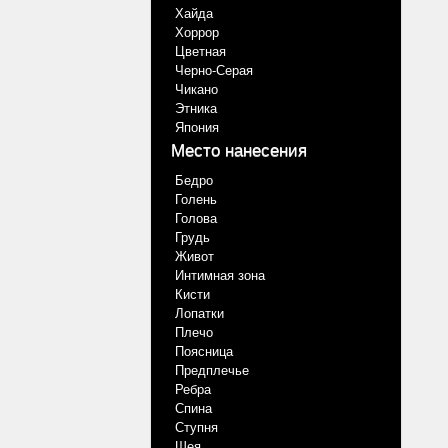
Хайда
Хоррор
Цветная
Черно-Серая
Чикано
Этника
Япония
Место нанесения
Бедро
Голень
Голова
Грудь
Живот
Интимная зона
Кисти
Лопатки
Плечо
Поясница
Предплечье
Ребра
Спина
Ступня
Шея