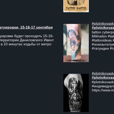
#plotnikovask
атуировки, 15-16-17 сентября
#plotnikova
tattoo cyberp
уировки будет проходить 15-16-
Mikhailov #ta
 территории Даниловского Ивент
#tattooideas 
 в 10 минутах ходьбы от метро
#эскизытатуи
#татуидеи #
#plotnikovask
#plotnikova
#plotnikovas
#индивидуал
https://www.i