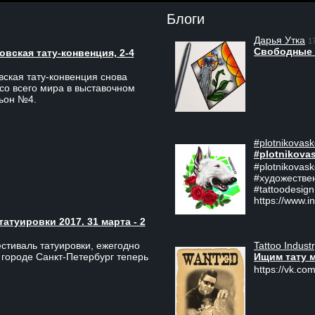
Блоги
Дарья Утка
1
Свободные 
вская тату-конвенция, 2-4
ская тату-конвенция снова
со всего мира в выставочном
льон №4.
#plotnikovask
#plotnikova
#plotnikovas
#художестве
#tattoodesign
https://www.i
туировки 2017. 31 марта - 2
Tattoo Indust
тиваль татуировки, ежегодно
Ищим тату 
 городе Санкт-Петербург теперь
https://vk.com