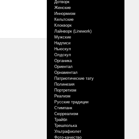
Дотворк
Женские
Иннормизм
Кельтские
Клокворк
Лайнворк (Linework)
Мужские
Надписи
Ньюскул
Олдскул
Органика
Ориентал
Орнаментал
Патриотические тату
Полинезия
Портретизм
Реализм
Русские традиции
Стимпанк
Сюрреализм
Трайбл
Трешполька
Ультрафиолет
Фото-качество