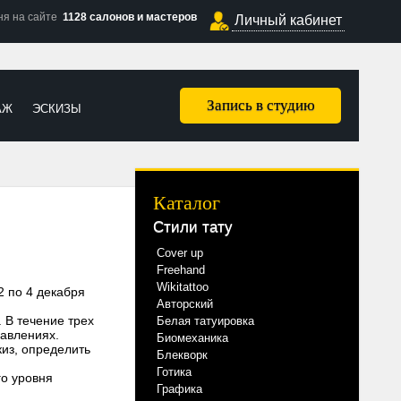
ня на сайте
1128 салонов и мастеров
Личный кабинет
Запись в студию
АЖ
ЭСКИЗЫ
Каталог
Стили тату
Cover up
Freehand
Wikitattoo
2 по 4 декабря
Авторский
 В течение трех
Белая татуировка
равлениях.
Биомеханика
киз, определить
Блекворк
Готика
го уровня
Графика