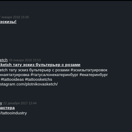
7 января 2018 15:00
эскизы!
etch
09 января 2018 23:53
sketch тату эскиз бультерьер с розами
ketch тату эскиз бультерьер с розами #эскизытатуировок
ннаятатуировка #татусалонекатеринбург #екатеринбург
 #tattooideas #tattoosketchs
nstagram.com/plotnikovasketch/
ry
22 декабря 2017 13:44
мастера
/tattooindustry