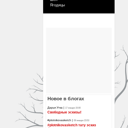
Ягодицы
Новое в блогах
Дарья Утка
|
17 января 15:00
Свободные эскизы!
#plotnikovasketch
|
09 января 23:53
#plotnikovasketch тату эскиз