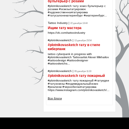
бультерьер с розами
#plotnikovasketch тату эскиз бультерьер с
розами #эскизытатуировок
#художественнаятатуировка
#татусалонекатеринбург #екатеринбург...
Tattoo Industry
|
22 декабря 13:44
Ищим тату мастера
https://vk.com/tattooindustry
#plotnikovasketch
|
13 декабря 23:54
#plotnikovasketch тату в стиле
киберпанк
tattoo cyberpank in progress with
#plotnikovasketch Tattooartist Alexei Mikhailov
#tattoodesign #tattoodesigner
#tattoosketchs...
#plotnikovasketch
|
09 декабря 11:33
#plotnikovasketch тату пожарный
#plotnikovasketch тату пожарный #татуидеи
#татуэскизы #индивидуальныйэскиз
#реализм #чернобелаятатуировка
https://www.instagram.com/plotnikovasketch/...
Все блоги