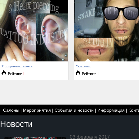
Три прокола хеликса
Укус змеи
1
1
Рейтинг
Рейтинг
Салоны
|
Мероприятия
|
События и новости
|
Информация
|
Конт
Новости
03 февраля 2017