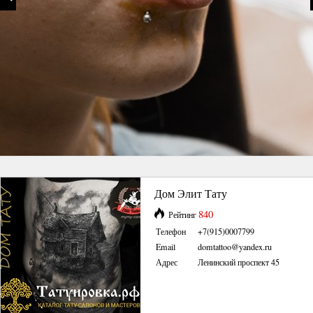
Дом Элит Тату
840
Рейтинг
Телефон
+7(915)0007799
Email
domtattoo@yandex.ru
Адрес
Ленинский проспект 45