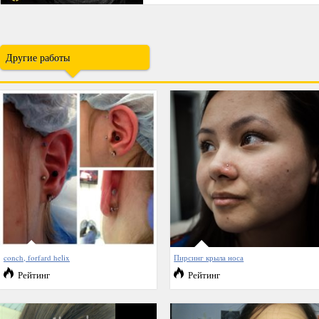
Другие работы
conch, forfard helix
Пирсинг крыла носа
Рейтинг
Рейтинг