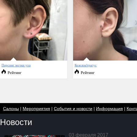
Пирсинг мочки уха
Козелок/трагус
Рейтинг
Рейтинг
Салоны
|
Мероприятия
|
События и новости
|
Информация
|
Конт
Новости
03 февраля 2017