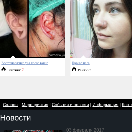
Восстановление уха после тонне
Прокол носа
2
Рейтинг
Рейтинг
Салоны
|
Мероприятия
|
События и новости
|
Информация
|
Конт
Новости
03 февраля 2017