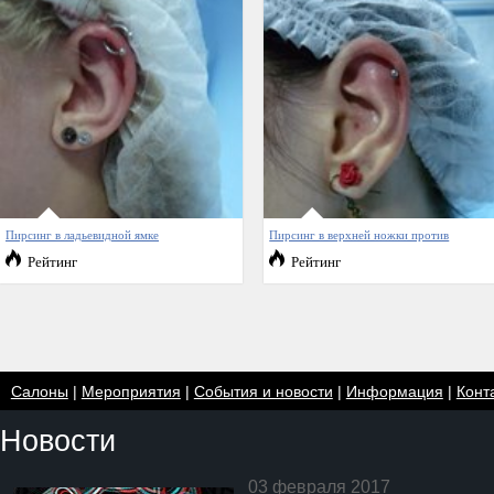
Пирсинг в ладьевидной ямке
Пирсинг в верхней ножки против
Рейтинг
Рейтинг
Салоны
|
Мероприятия
|
События и новости
|
Информация
|
Конт
Новости
03 февраля 2017