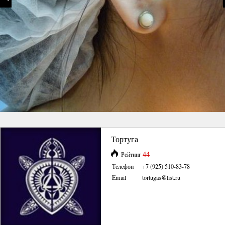
Тортуга
44
Рейтинг
Телефон
+7 (925) 510-83-78
Email
tortugas@list.ru