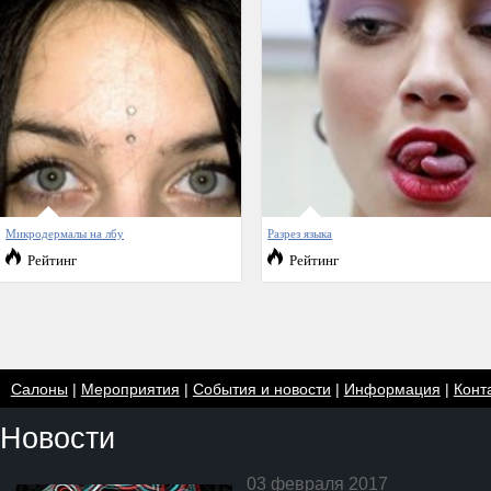
Микродермалы на лбу
Разрез языка
Рейтинг
Рейтинг
Салоны
|
Мероприятия
|
События и новости
|
Информация
|
Конт
Новости
03 февраля 2017