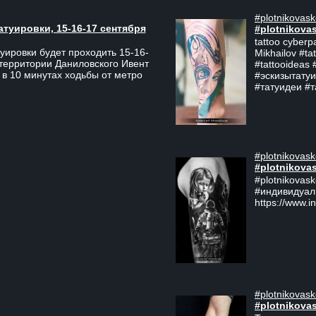
#plotnikovask
атуировки, 15-16-17 сентября
#plotnikova
tattoo cyberp
уировки будет проходить 15-16-
Mikhailov #ta
 территории Даниловского Ивент
#tattooideas 
 в 10 минутах ходьбы от метро
#эскизытатуи
#татуидеи #
#plotnikovask
#plotnikova
#plotnikovas
#индивидуал
https://www.i
#plotnikovask
#plotnikova