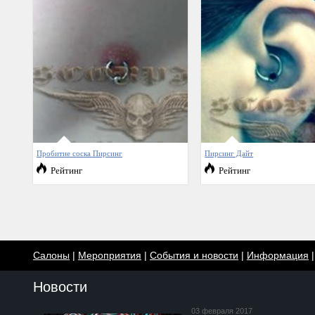
Пробитие соска Пирсинг
Пирсинг Дайт
Рейтинг
Рейтинг
Салоны
|
Мероприятия
|
События и новости
|
Информация
Новости
03 февраля 2017