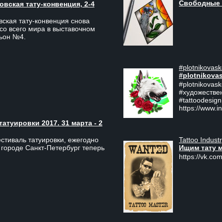
Свободные 
вская тату-конвенция, 2-4
ская тату-конвенция снова
со всего мира в выставочном
льон №4.
#plotnikovask
#plotnikova
#plotnikovas
#художестве
#tattoodesign
https://www.i
туировки 2017. 31 марта - 2
Tattoo Indust
тиваль татуировки, ежегодно
Ищим тату 
 городе Санкт-Петербург теперь
https://vk.com