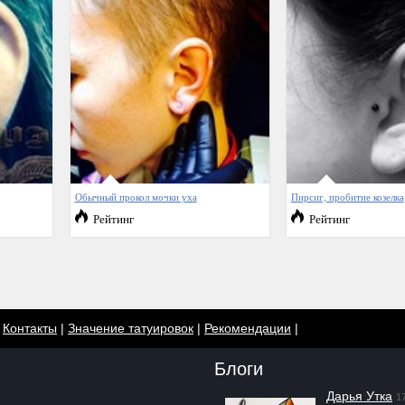
Обычный прокол мочки уха
Пирсиг, пробитие козелка
Рейтинг
Рейтинг
|
Контакты
|
Значение татуировок
|
Рекомендации
|
Блоги
Дарья Утка
1