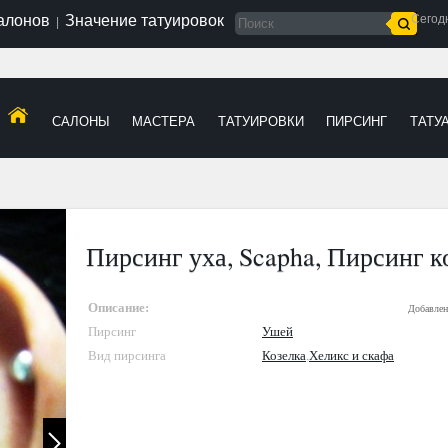
салонов
Значение татуировок
Сегод
|
САЛОНЫ
МАСТЕРА
ТАТУИРОВКИ
ПИРСИНГ
ТАТУ
Пирсинг уха, Scapha, Пирсинг к
Описание:
Добавлен
Пирсинг
Ушей
Вид пирсинга
Козелка
,
Хеликс и скафа