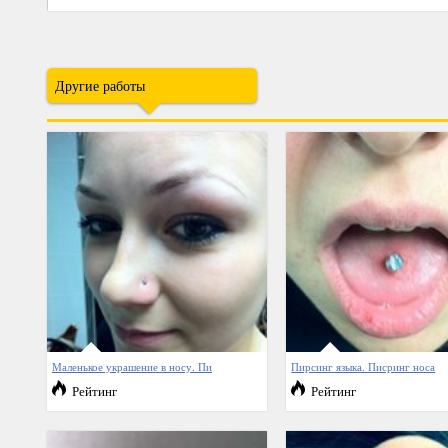
Другие работы
Маленькое украшение в носу. Пи
Пирсинг языка. Писринг носа
Рейтинг
Рейтинг