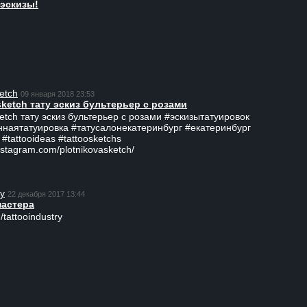
эскизы!
etch
09 января 2018 23:53
sketch тату эскиз бультерьер с розами
ketch тату эскиз бультерьер с розами #эскизытатуировок
ннаятатуировка #татусалонекатеринбург #екатеринбург
 #tattooideas #tattoosketchs
nstagram.com/plotnikovasketch/
ry
22 декабря 2017 13:44
мастера
/tattooindustry