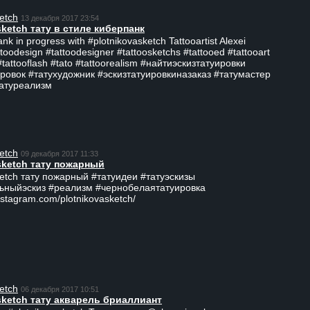
etch
13 декабря 2017 23:54
sketch тату в стиле киберпанк
ank in progress with #plotnikovasketch Tattooartist Alexei
ttoodesign #tattoodesigner #tattoosketchs #tattooed #tattooart
#tattooflash #tato #tattoorealism #найтиэскизтатуировки
ровок #татухудожник #эскизтатуировкиназаказ #татумастер
татуреализм
etch
09 декабря 2017 11:33
sketch тату пожарный
ketch тату пожарный #татуидеи #татуэскизы
ьныйэскиз #реализм #чернобелаятатуировка
nstagram.com/plotnikovasketch/
etch
06 декабря 2017 10:51
sketch тату акварель бриаллиант