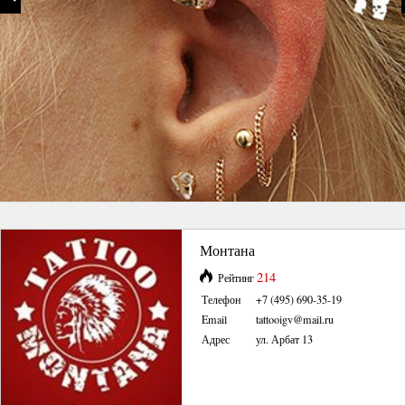
Монтана
214
Рейтинг
Телефон
+7 (495) 690-35-19
Email
tattooigv@mail.ru
Адрес
ул. Арбат 13