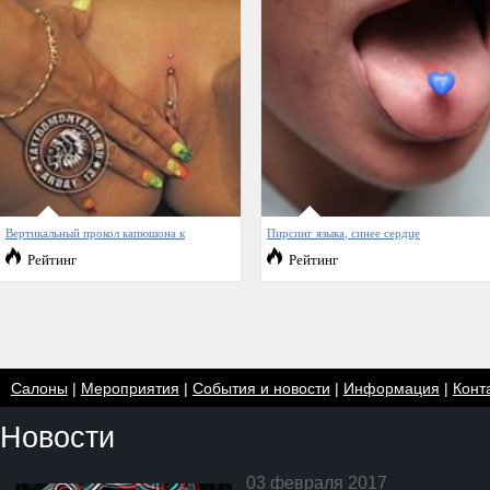
Вертикальный прокол капюшона к
Пирсинг языка, синее сердце
Рейтинг
Рейтинг
Салоны
|
Мероприятия
|
События и новости
|
Информация
|
Конт
Новости
03 февраля 2017