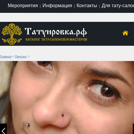
Мероприятия
Информация
Контакты
Для тату-сало
|
|
|
Главная
>
Пирсинг
>