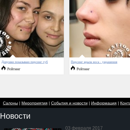
Девушки показываю пирсинг губ
Пирсинг крыла носа - украшения
Рейтинг
Рейтинг
Салоны
|
Мероприятия
|
События и новости
|
Информация
|
Конт
Новости
03 февраля 2017