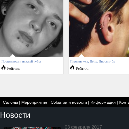
Прокол носа и нижней губы
Пирсинг уха, Helix. Пирсинг бр
Рейтинг
Рейтинг
Салоны
|
Мероприятия
|
События и новости
|
Информация
|
Конт
Новости
03 февраля 2017