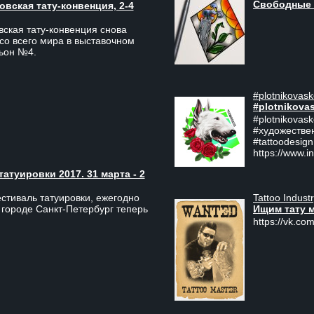
Свободные 
вская тату-конвенция, 2-4
ская тату-конвенция снова
со всего мира в выставочном
льон №4.
#plotnikovask
#plotnikova
#plotnikovas
#художестве
#tattoodesign
https://www.i
туировки 2017. 31 марта - 2
Tattoo Indust
тиваль татуировки, ежегодно
Ищим тату 
 городе Санкт-Петербург теперь
https://vk.com