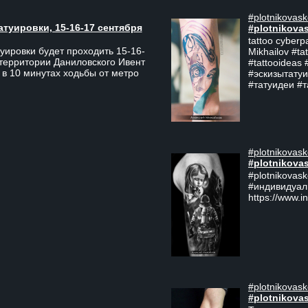
#plotnikovask
атуировки, 15-16-17 сентября
#plotnikova
tattoo cyberp
уировки будет проходить 15-16-
Mikhailov #ta
 территории Даниловского Ивент
#tattooideas 
 в 10 минутах ходьбы от метро
#эскизытатуи
#татуидеи #
#plotnikovask
#plotnikova
#plotnikovas
#индивидуал
https://www.i
#plotnikovask
#plotnikova