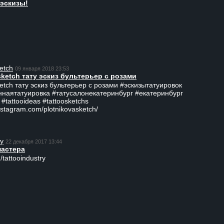
эскизы!
etch
09 января 2018 23:53
sketch тату эскиз бультерьер с розами
ketch тату эскиз бультерьер с розами #эскизытатуировок
ннаятатуировка #татусалонекатеринбург #екатеринбург
 #tattooideas #tattoosketchs
nstagram.com/plotnikovasketch/
ry
22 декабря 2017 13:44
мастера
/tattooindustry