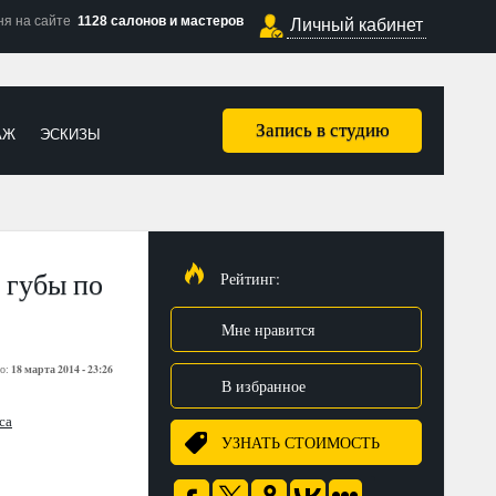
ня на сайте
1128 салонов и мастеров
Личный кабинет
Запись в студию
АЖ
ЭСКИЗЫ
 губы по
Рейтинг:
Мне нравится
18 марта 2014 - 23:26
о:
В избранное
са
УЗНАТЬ СТОИМОСТЬ