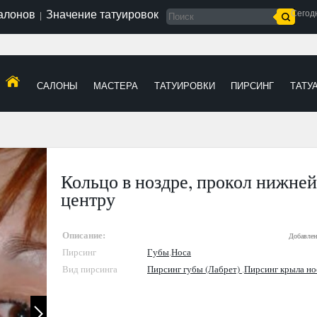
салонов
Значение татуировок
Сегод
|
САЛОНЫ
МАСТЕРА
ТАТУИРОВКИ
ПИРСИНГ
ТАТУ
Кольцо в ноздре, прокол нижней
центру
Описание:
Добавлен
Пирсинг
Губы
,
Носа
Вид пирсинга
Пирсинг губы (Лабрет)
,
Пирсинг крыла но