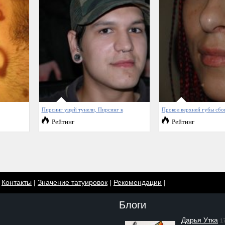
Пирсинг ущей тунели, Пирсинг к
Прокол верхней губы сбо
Рейтинг
Рейтинг
|
Контакты
|
Значение татуировок
|
Рекомендации
|
Блоги
Дарья Утка
1