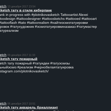
etch
13 декабря 2017 23:54
sketch тату в стиле киберпанк
ank in progress with #plotnikovasketch Tattooartist Alexei
ttoodesign #tattoodesigner #tattoosketchs #tattooed #tattooart
#tattooflash #tato #tattoorealism #найтиэскизтатуировки
ровок #татухудожник #эскизтатуировкиназаказ #татумастер
татуреализм
etch
09 декабря 2017 11:33
sketch тату пожарный
ketch тату пожарный #татуидеи #татуэскизы
ьныйэскиз #реализм #чернобелаятатуировка
nstagram.com/plotnikovasketch/
etch
06 декабря 2017 10:51
sketch тату акварель бриаллиант