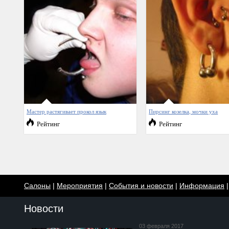
Мастер растягивает прокол язык
Пирсинг козелка, мочки уха
Рейтинг
Рейтинг
Салоны
|
Мероприятия
|
События и новости
|
Информация
Новости
03 февраля 2017