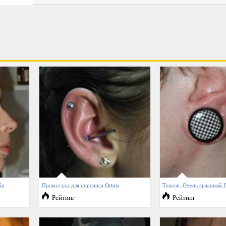
бр
Прокол уха для пирсинга Orbita
Тунели, Очень красивый 
Рейтинг
Рейтинг