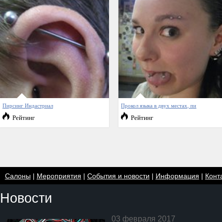
Пирсинг Индастриал
Прокол языка в двух местах, пи
Рейтинг
Рейтинг
Салоны
|
Мероприятия
|
События и новости
|
Информация
|
Конт
Новости
03 февраля 2017