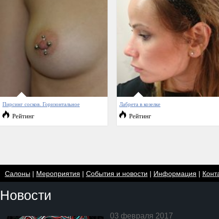
Пирсинг сосков. Горизонтальное
Лабрета в козелке
Рейтинг
Рейтинг
Салоны
|
Мероприятия
|
События и новости
|
Информация
|
Конт
Новости
03 февраля 2017