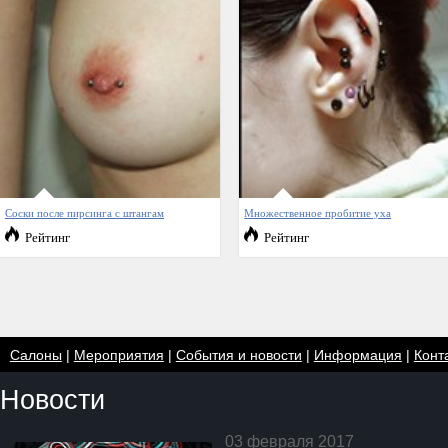
Соски после пирсинга с штангам
Множественное пробитие уха
Рейтинг
Рейтинг
Салоны
|
Мероприятия
|
События и новости
|
Информация
|
Конт
Новости
03 февраля 2017