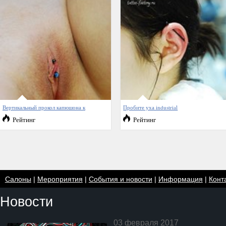
Вертикальный прокол капюшона к
Пробите уха industrial
Рейтинг
Рейтинг
Салоны
|
Мероприятия
|
События и новости
|
Информация
|
Конт
Новости
03 февраля 2017