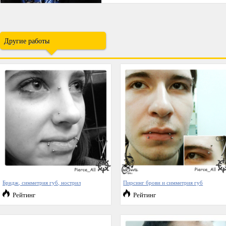
Другие работы
Бридж, симметрия губ, нострил
Пирсинг брови и симметрия губ
Рейтинг
Рейтинг