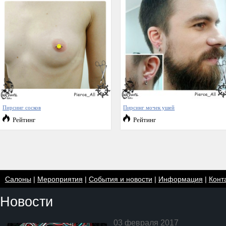
Пирсинг сосков
Пирсинг мочек ушей
Рейтинг
Рейтинг
Салоны
|
Мероприятия
|
События и новости
|
Информация
|
Конт
Новости
03 февраля 2017