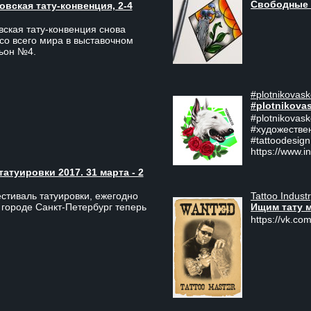
Свободные 
вская тату-конвенция, 2-4
ская тату-конвенция снова
со всего мира в выставочном
льон №4.
#plotnikovask
#plotnikova
#plotnikovas
#художестве
#tattoodesign
https://www.i
туировки 2017. 31 марта - 2
Tattoo Indust
тиваль татуировки, ежегодно
Ищим тату 
 городе Санкт-Петербург теперь
https://vk.com