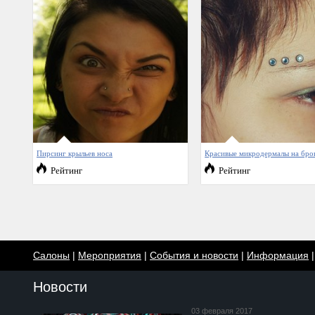
Пирсинг крыльев носа
Красивые микродермалы на бро
Рейтинг
Рейтинг
Салоны
|
Мероприятия
|
События и новости
|
Информация
Новости
03 февраля 2017