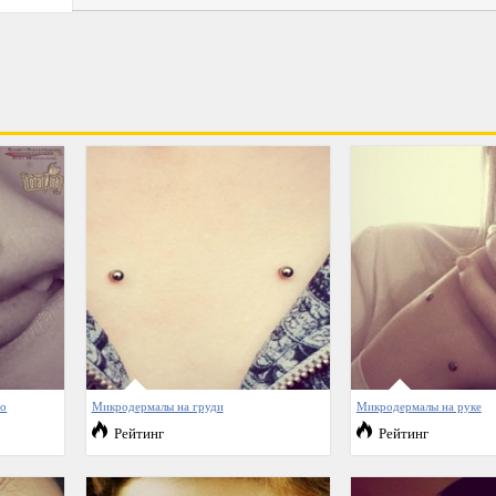
ро
Микродермалы на груди
Микродермалы на руке
Рейтинг
Рейтинг