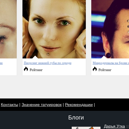
ви
Писрсинг нижней губы по середи
Микродермалы на брови и
Рейтинг
Рейтинг
|
Контакты
|
Значение татуировок
|
Рекомендации
|
Блоги
Дарья Утка
1