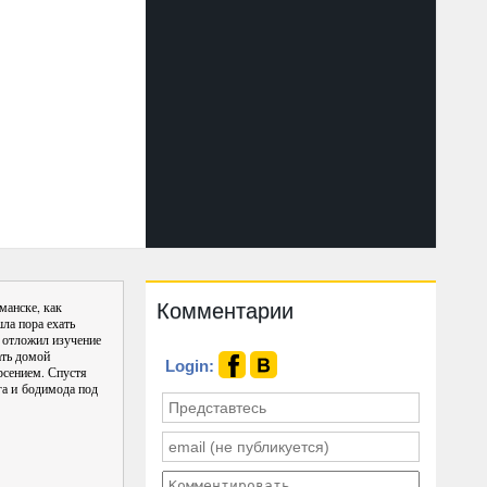
Комментарии
манске, как
ла пора ехать
 отложил изучение
ать домой
Login:
рсением. Спустя
га и бодимода под