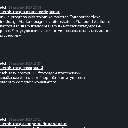
etch
13 декабря 2017 23:54
sketch тату в стиле киберпанк
ank in progress with #plotnikovasketch Tattooartist Alexei
ttoodesign #tattoodesigner #tattoosketchs #tattooed #tattooart
#tattooflash #tato #tattoorealism #найтиэскизтатуировки
ровок #татухудожник #эскизтатуировкиназаказ #татумастер
татуреализм
etch
09 декабря 2017 11:33
sketch тату пожарный
ketch тату пожарный #татуидеи #татуэскизы
ьныйэскиз #реализм #чернобелаятатуировка
nstagram.com/plotnikovasketch/
etch
06 декабря 2017 10:51
sketch тату акварель бриаллиант