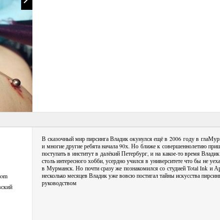
В сказочный мир пирсинга Владик окунулся ещё в 2006 году в глаМур
и многие другие ребята начала 90х. Но ближе к совершеннолетию приш
поступать в институт в далёкий Петербург,
и на какое-то
время Владик
столь интересного хобби, усердно учился в университете что бы не уех
в Мурманск. Но почти сразу же познакомился со студией Total Ink и А
.com
несколько месяцев Владик уже вовсю постигал тайны искусства пирсин
руководством
вский