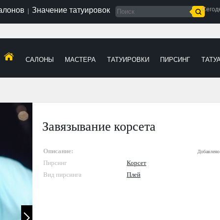
салонов
Значение татуировок
Сегод
|
САЛОНЫ
МАСТЕРА
ТАТУИРОВКИ
ПИРСИНГ
ТАТУ
Завязывание корсета
Описание:
Добавлено
Пирсинг
Корсет
Вид пирсинга
Плей