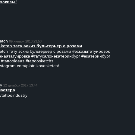
эскизы!
etch
09 января 2018 23:53
sketch тату эскиз бультерьер с розами
ketch тату эскиз бультерьер с розами #эскизытатуировок
ннаятатуировка #татусалонекатеринбург #екатеринбург
 #tattooideas #tattoosketchs
nstagram.com/plotnikovasketch/
ry
22 декабря 2017 13:44
мастера
/tattooindustry