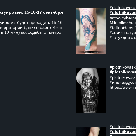
#plotnikovask
атуировки, 15-16-17 сентября
#plotnikova
tattoo cyberp
уировки будет проходить 15-16-
Mikhailov #ta
 территории Даниловского Ивент
#tattooideas 
 в 10 минутах ходьбы от метро
#эскизытатуи
#татуидеи #
#plotnikovask
#plotnikova
#plotnikovas
#индивидуал
https://www.i
#plotnikovask
#plotnikova