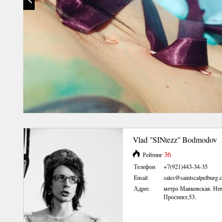
Vlad "SINtezz" Bodmodov
36
Рейтинг
Телефон
+7(921)443-34-35
Email
sales@saintscalpelburg
Адрес
метро Маяковская. Не
Проспект,53.