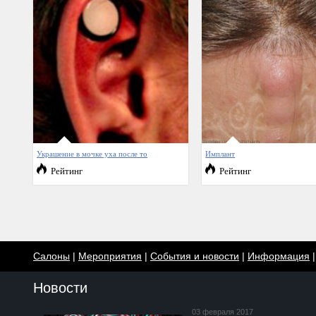
Украшение в мочке уха после то
Имплант
Рейтинг
Рейтинг
Салоны
|
Мероприятия
|
События и новости
|
Информация
Новости
03 февраля 2017