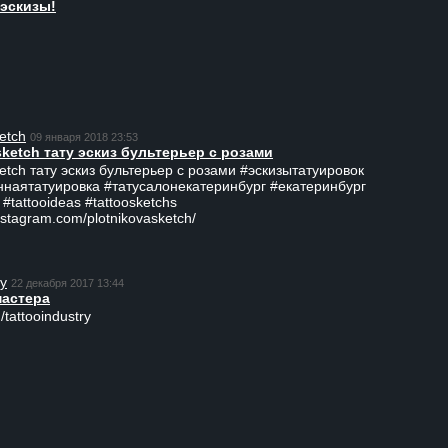
эскизы!
etch
09 января 2018 23:53
sketch тату эскиз бультерьер с розами
ketch тату эскиз бультерьер с розами #эскизытатуировок
ннаятатуировка #татусалонекатеринбург #екатеринбург
 #tattooideas #tattoosketchs
nstagram.com/plotnikovasketch/
ry
22 декабря 2017 13:44
мастера
/tattooindustry