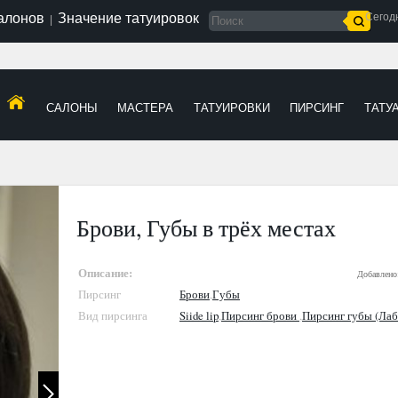
салонов
Значение татуировок
Сегод
|
САЛОНЫ
МАСТЕРА
ТАТУИРОВКИ
ПИРСИНГ
ТАТУ
Брови, Губы в трёх местах
Описание:
Добавлено
Пирсинг
Брови
,
Губы
Вид пирсинга
Siide lip
,
Пирсинг брови
,
Пирсинг губы (Лаб