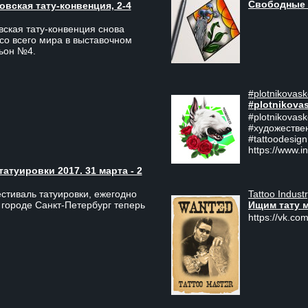
Свободные 
вская тату-конвенция, 2-4
ская тату-конвенция снова
со всего мира в выставочном
льон №4.
#plotnikovask
#plotnikova
#plotnikovas
#художестве
#tattoodesign
https://www.i
туировки 2017. 31 марта - 2
Tattoo Indust
тиваль татуировки, ежегодно
Ищим тату 
 городе Санкт-Петербург теперь
https://vk.com