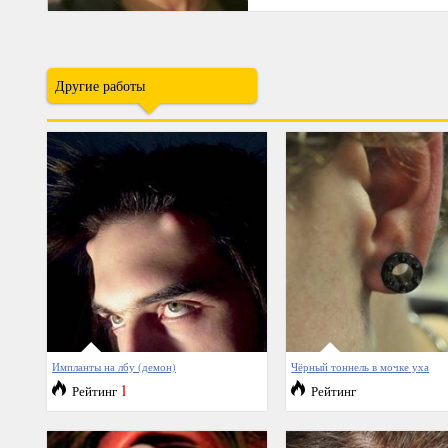
Другие работы
Импланты на лбу (демон)
Чёрный тоннель в мочке уха
1
Рейтинг
Рейтинг