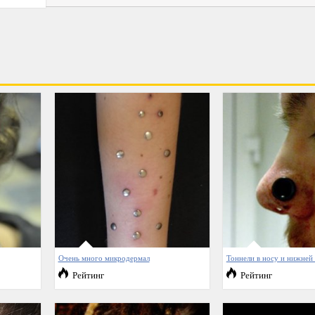
Очень много микродермал
Тоннели в носу и нижней 
Рейтинг
Рейтинг