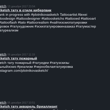
etch
13 декабря 2017 23:54
sketch тату в стиле киберпанк
ank in progress with #plotnikovasketch Tattooartist Alexei
ttoodesign #tattoodesigner #tattoosketchs #tattooed #tattooart
#tattooflash #tato #tattoorealism #найтиэскизтатуировки
ровок #татухудожник #эскизтатуировкиназаказ #татумастер
татуреализм
etch
09 декабря 2017 11:33
sketch тату пожарный
ketch тату пожарный #татуидеи #татуэскизы
ьныйэскиз #реализм #чернобелаятатуировка
nstagram.com/plotnikovasketch/
etch
06 декабря 2017 10:51
sketch тату акварель бриаллиант