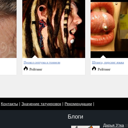
Прокол септума и тоннели
Штанга, пирсинг языка
Рейтинг
Рейтинг
|
Контакты
|
Значение татуировок
|
Рекомендации
|
Блоги
Дарья Утка
1