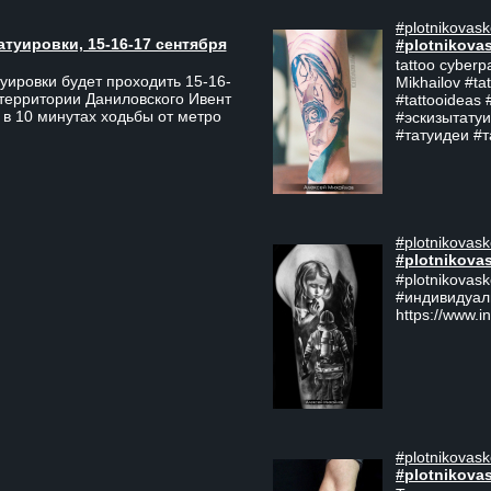
#plotnikovask
атуировки, 15-16-17 сентября
#plotnikova
tattoo cyberp
уировки будет проходить 15-16-
Mikhailov #ta
 территории Даниловского Ивент
#tattooideas 
 в 10 минутах ходьбы от метро
#эскизытатуи
#татуидеи #
#plotnikovask
#plotnikova
#plotnikovas
#индивидуал
https://www.i
#plotnikovask
#plotnikova