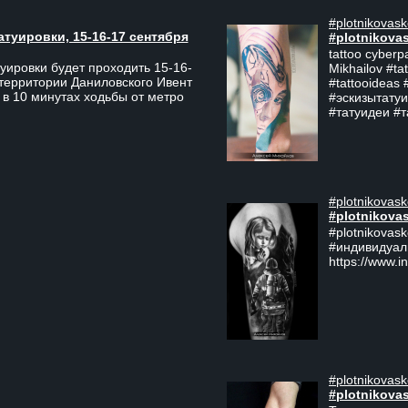
#plotnikovask
атуировки, 15-16-17 сентября
#plotnikova
tattoo cyberp
уировки будет проходить 15-16-
Mikhailov #ta
 территории Даниловского Ивент
#tattooideas 
 в 10 минутах ходьбы от метро
#эскизытатуи
#татуидеи #
#plotnikovask
#plotnikova
#plotnikovas
#индивидуал
https://www.i
#plotnikovask
#plotnikova