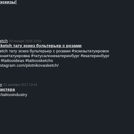
эскизы!
etch
09 января 2018 23:53
sketch тату эскиз бультерьер с розами
ketch тату эскиз бультерьер с розами #эскизытатуировок
ннаятатуировка #татусалонекатеринбург #екатеринбург
 #tattooideas #tattoosketchs
nstagram.com/plotnikovasketch/
ry
22 декабря 2017 13:44
мастера
/tattooindustry