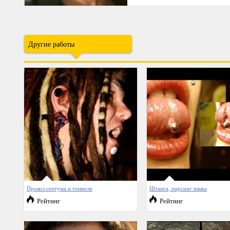
Другие работы
Прокол септума и тоннели
Штанга, пирсинг языка
Рейтинг
Рейтинг