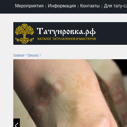
Мероприятия
Информация
Контакты
Для тату-
|
|
|
Главная
>
Пирсинг
>