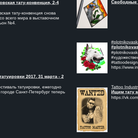
Свободные 
вская тату-конвенция, 2-4
ская тату-конвенция снова
со всего мира в выставочном
льон №4.
#plotnikovask
#plotnikova
#plotnikovas
#художестве
#tattoodesign
https://www.i
туировки 2017. 31 марта - 2
Tattoo Indust
тиваль татуировки, ежегодно
Ищим тату 
 городе Санкт-Петербург теперь
https://vk.com