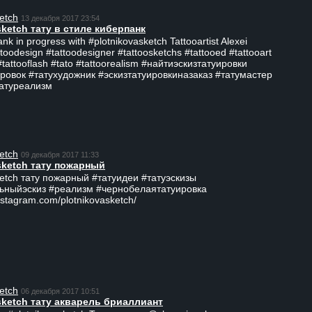
etch
13 декабря 2017 23:54
sketch тату в стиле киберпанк
ank in progress with #plotnikovasketch Tattooartist Alexei
ttoodesign #tattoodesigner #tattoosketchs #tattooed #tattooart
#tattooflash #tato #tattoorealism #найтиэскизтатуировки
ровок #татухудожник #эскизтатуировкиназаказ #татумастер
татуреализм
etch
09 декабря 2017 11:33
sketch тату пожарный
ketch тату пожарный #татуидеи #татуэскизы
ьныйэскиз #реализм #чернобелаятатуировка
nstagram.com/plotnikovasketch/
etch
06 декабря 2017 10:51
sketch тату акварель бриаллиант