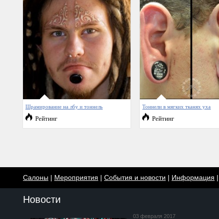
Шрамирование на лбу и тоннель
Тоннели в мягких тканях уха
Рейтинг
Рейтинг
Салоны
|
Мероприятия
|
События и новости
|
Информация
Новости
03 февраля 2017