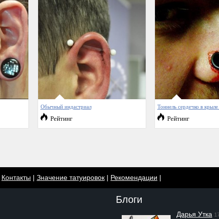
Обычный индастриал
Тоннель сердечко в крыле
Рейтинг
Рейтинг
|
Контакты
|
Значение татуировок
|
Рекомендации
|
Блоги
Дарья Утка
1