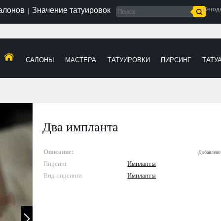
салонов
Значение татуировок
Сегод
|
САЛОНЫ
МАСТЕРА
ТАТУИРОВКИ
ПИРСИНГ
ТАТУ
Два импланта
Описание:
Добавлено
Пирсинг
Импланты
Вид пирсинга
Импланты