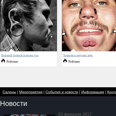
Большой тоннель в мочке уха
Тоннели и пирсинг щёк
Рейтинг
Рейтинг
Салоны
|
Мероприятия
|
События и новости
|
Информация
|
Конт
Новости
03 февраля 2017