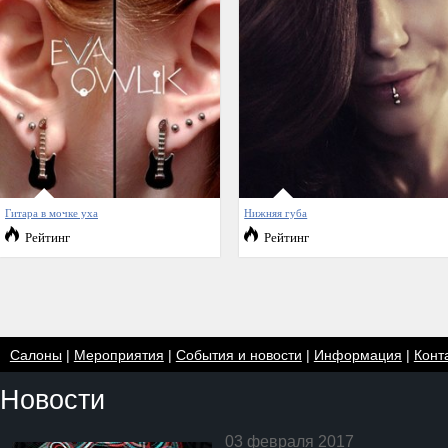
Гитара в мочке уха
Нижняя губа
Рейтинг
Рейтинг
Салоны
|
Мероприятия
|
События и новости
|
Информация
|
Конт
Новости
03 февраля 2017