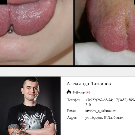
Александр Литвинов
93
Рейтинг
Телефон
+7(922)262-63-74; +7(3452) 585-
210
Email
litvinov_a_s@mail.ru
Адрес
ул. Герцена, 84/2а, 6 этаж