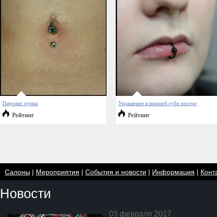
Пирсинг пупка
Украшение в нижней губе посере
Рейтинг
Рейтинг
Салоны
|
Мероприятия
|
События и новости
|
Информация
|
Конт
Новости
03 февраля 2017