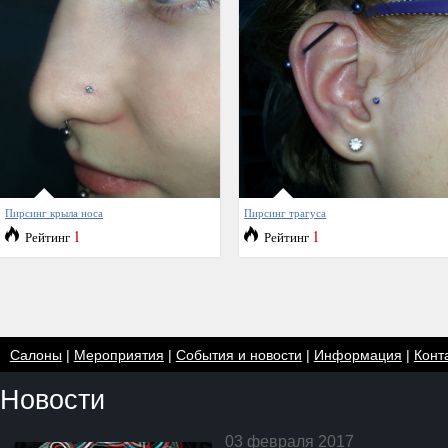
Пирсинг крыла носа
Пирсинг трагуса
1
1
Рейтинг
Рейтинг
Салоны
|
Мероприятия
|
События и новости
|
Информация
|
Конт
Новости
03 февраля 2017