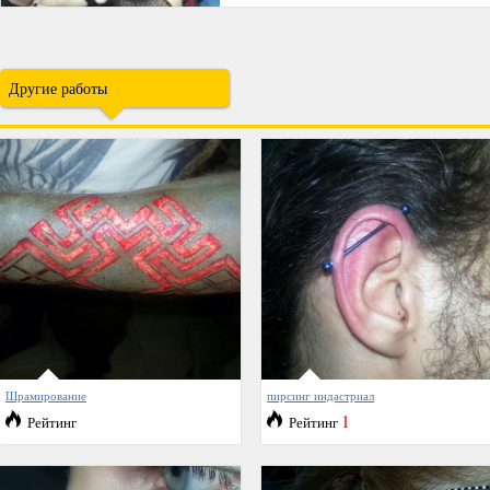
Другие работы
Шрамирование
пирсинг индастриал
1
Рейтинг
Рейтинг