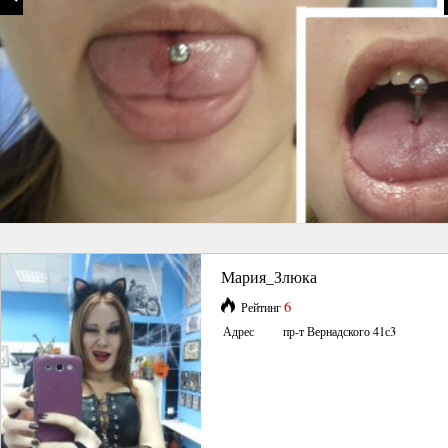
Мария_Злюка
6
Рейтинг
Адрес
пр-т Вернадского 41с3