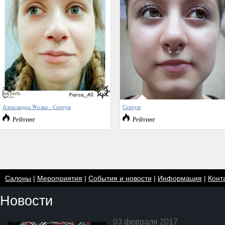
Александра Wолка - Септум
Септум
Рейтинг
Рейтинг
Салоны
|
Мероприятия
|
События и новости
|
Информация
|
Конт
Новости
03 февраля 2017