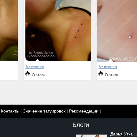
Без названия
Без названия
Рейтинг
Рейтинг
|
Контакты
|
Значение татуировок
|
Рекомендации
|
Блоги
Дарья Утка
1