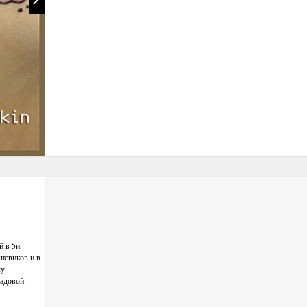
й в 5и
шевиков и в
лу
Садовой