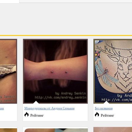
кин
Микродермалы от Андрея Сенькин
Без названия
Рейтинг
Рейтинг