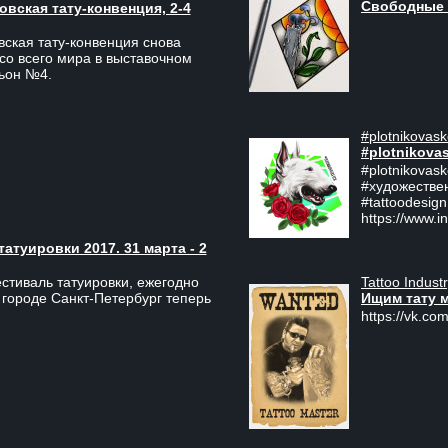
Свободные 
вская тату-конвенция, 2-4
ская тату-конвенция снова
со всего мира в выставочном
льон №4.
#plotnikovask
#plotnikova
#plotnikovas
#художестве
#tattoodesign
https://www.i
туировки 2017. 31 марта - 2
Tattoo Indust
тиваль татуировки, ежегодно
Ищим тату 
 городе Санкт-Петербург теперь
https://vk.com