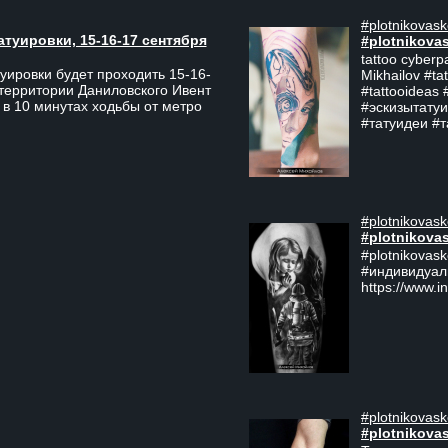
#plotnikovask
атуировки, 15-16-17 сентября
#plotnikova
tattoo cyberp
уировки будет проходить 15-16-
Mikhailov #ta
 территории Даниловского Ивент
#tattooideas 
 в 10 минутах ходьбы от метро
#эскизытатуи
#татуидеи #
#plotnikovask
#plotnikova
#plotnikovas
#индивидуал
https://www.i
#plotnikovask
#plotnikova