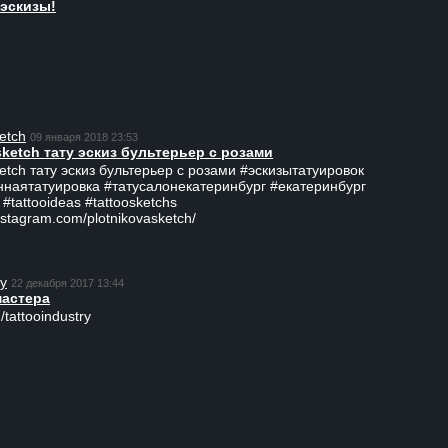
эскизы!
etch
09 января 2018 23:53
sketch тату эскиз бультерьер с розами
ketch тату эскиз бультерьер с розами #эскизытатуировок
ннаятатуировка #татусалонекатеринбург #екатеринбург
 #tattooideas #tattoosketchs
nstagram.com/plotnikovasketch/
ry
22 декабря 2017 13:44
мастера
/tattooindustry