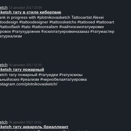
etch
13 декабря 2017 23:54
sketch тату в стиле киберпанк
ank in progress with #plotnikovasketch Tattooartist Alexei
ttoodesign #tattoodesigner #tattoosketchs #tattooed #tattooart
#tattooflash #tato #tattoorealism #найтиэскизтатуировки
ровок #татухудожник #эскизтатуировкиназаказ #татумастер
татуреализм
etch
09 декабря 2017 11:33
sketch тату пожарный
ketch тату пожарный #татуидеи #татуэскизы
ьныйэскиз #реализм #чернобелаятатуировка
nstagram.com/plotnikovasketch/
etch
06 декабря 2017 10:51
sketch тату акварель бриаллиант