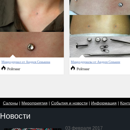
Микродермал от Андрея Сенькина
Микродермалы от Андрея Сенькин
Рейтинг
Рейтинг
Салоны
|
Мероприятия
|
События и новости
|
Информация
|
Конт
Новости
03 февраля 2017