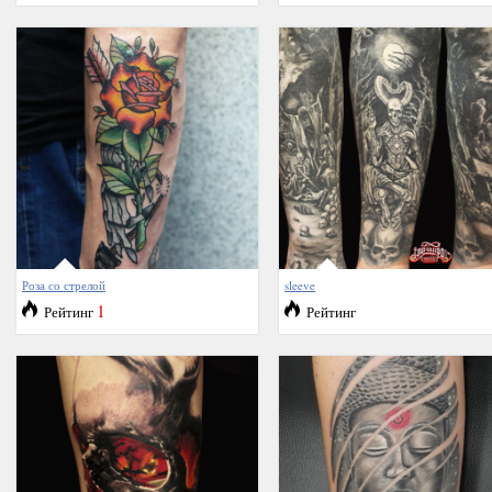
Роза со стрелой
sleeve
1
Рейтинг
Рейтинг