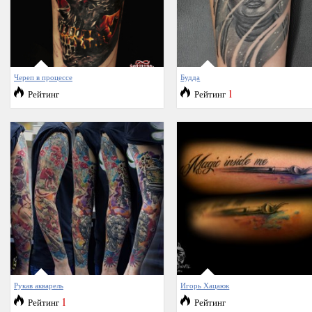
Череп в процессе
Будда
1
Рейтинг
Рейтинг
Рукав акварель
Игорь Хацаюк
1
Рейтинг
Рейтинг