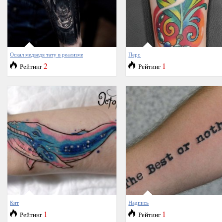
Оскал медведя тату в реализме
Перо
2
1
Рейтинг
Рейтинг
Кит
Надпись
1
1
Рейтинг
Рейтинг