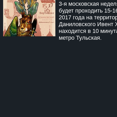
3-я московская недел
будет проходить 15-1
2017 года на террито
Даниловского Ивент 
находится в 10 минут
метро Тульская.