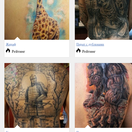
Жираф
Пират с дублонами
Рейтинг
Рейтинг