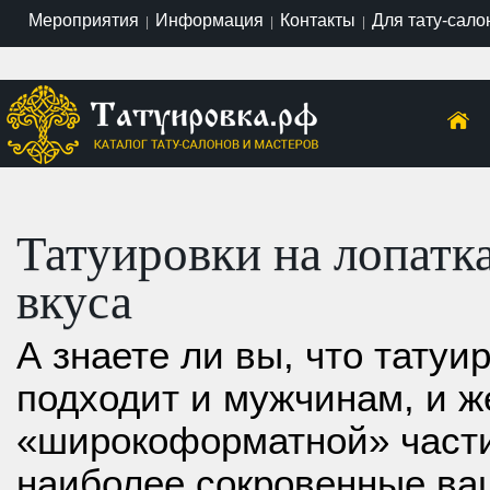
Мероприятия
Информация
Контакты
Для тату-сало
|
|
|
Татуировки на лопатк
вкуса
А знаете ли вы, что татуи
подходит и мужчинам, и 
«широкоформатной» части
наиболее сокровенные ва