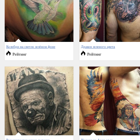
Колибри на светло зелёном фоне
Дракон зеленого цвета
Рейтинг
Рейтинг
Разыскивается клоун вывеска
Индеец на фоне орла