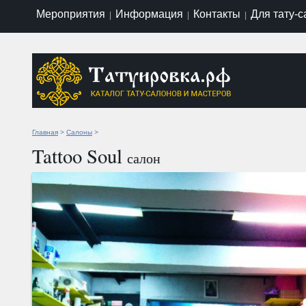
Мероприятия
Информация
Контакты
Для тату-
|
|
|
Главная
>
Салоны
>
Tattoo Soul
салон