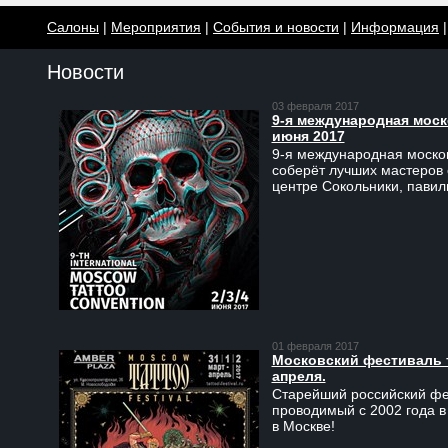
Салоны
|
Мероприятия
|
События и новости
|
Информация
Новости
03 февраля 2017
9-я международная моско
июня 2017
9-я международная москов
соберёт лучших мастеров 
центре Сокольники, пави
01 февраля 2017
Московский фестиваль та
апреля.
Старейший российский фес
проводимый с 2002 года в
в Москве!