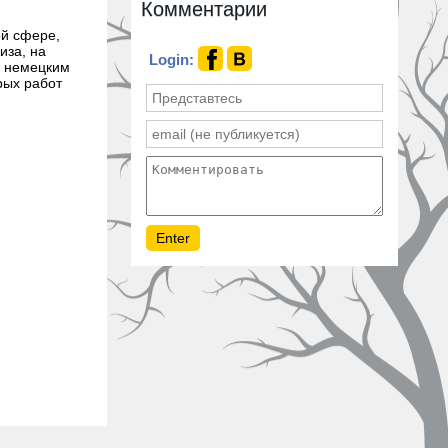
Комментарии
ой сфере,
иза, на
Login:
м немецким
рых работ