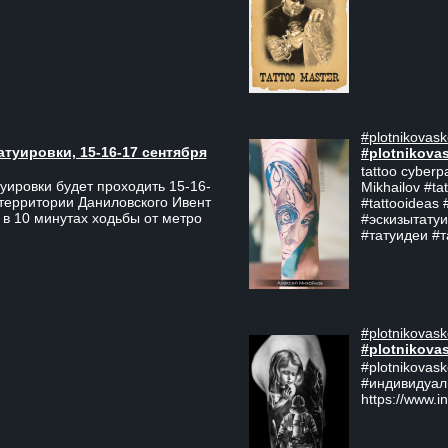
#plotnikovask
атуировки, 15-16-17 сентября
#plotnikova
tattoo cyberp
уировки будет проходить 15-16-
Mikhailov #ta
 территории Даниловского Ивент
#tattooideas 
 в 10 минутах ходьбы от метро
#эскизытатуи
#татуидеи #
#plotnikovask
#plotnikova
#plotnikovas
#индивидуал
https://www.i