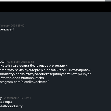
7 января 2018 15:00
эскизы!
etch
09 января 2018 23:53
sketch тату эскиз бультерьер с розами
ketch тату эскиз бультерьер с розами #эскизытатуировок
ннаятатуировка #татусалонекатеринбург #екатеринбург
 #tattooideas #tattoosketchs
nstagram.com/plotnikovasketch/
ry
22 декабря 2017 13:44
мастера
/tattooindustry