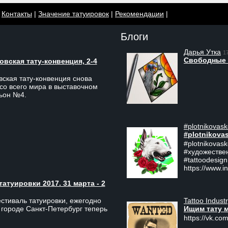
|
Контакты
|
Значение татуировок
|
Рекомендации
|
Блоги
Дарья Утка
1
Свободные 
вская тату-конвенция, 2-4
ская тату-конвенция снова
со всего мира в выставочном
льон №4.
#plotnikovask
#plotnikova
#plotnikovas
#художестве
#tattoodesign
https://www.i
туировки 2017. 31 марта - 2
Tattoo Indust
тиваль татуировки, ежегодно
Ищим тату 
 городе Санкт-Петербург теперь
https://vk.com