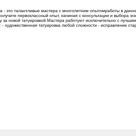
ра - это талантливые мастера с многолетним опытомработы в данн
лучите первоклассный опыт, начиная с консультации и выбора эск
ду за новой татуировкой.Мастера работуют исключительно с лучши
- художественная татуировка любой сложности - исправление ста