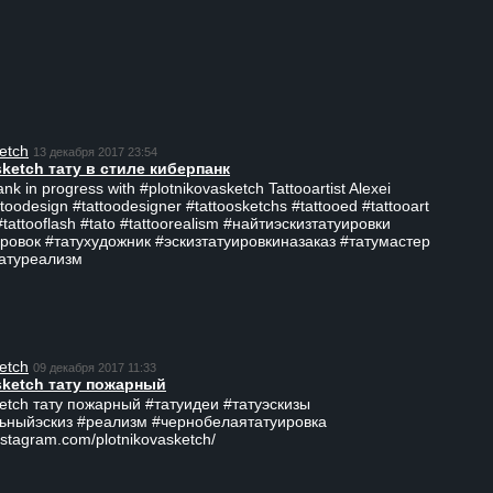
etch
13 декабря 2017 23:54
sketch тату в стиле киберпанк
ank in progress with #plotnikovasketch Tattooartist Alexei
ttoodesign #tattoodesigner #tattoosketchs #tattooed #tattooart
#tattooflash #tato #tattoorealism #найтиэскизтатуировки
ровок #татухудожник #эскизтатуировкиназаказ #татумастер
татуреализм
etch
09 декабря 2017 11:33
sketch тату пожарный
ketch тату пожарный #татуидеи #татуэскизы
ьныйэскиз #реализм #чернобелаятатуировка
nstagram.com/plotnikovasketch/